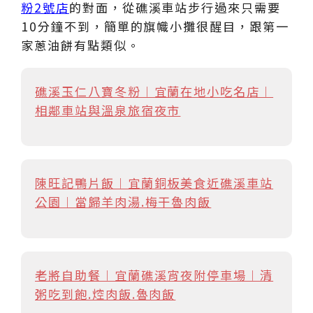
粉2號店
的對面，從礁溪車站步行過來只需要
10分鐘不到，簡單的旗幟小攤很醒目，跟第一
家蔥油餅有點類似。
礁溪玉仁八寶冬粉︱宜蘭在地小吃名店︱
相鄰車站與溫泉旅宿夜市
陳旺記鴨片飯︱宜蘭銅板美食近礁溪車站
公園︱當歸羊肉湯.梅干魯肉飯
老將自助餐︱宜蘭礁溪宵夜附停車場︱清
粥吃到飽.焢肉飯.魯肉飯