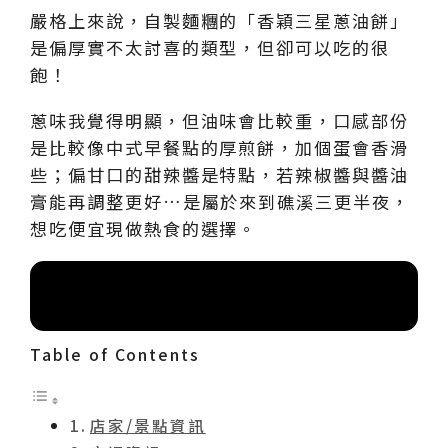
嚴格上來說，自製麵糰的「香穎三星蔥油餅」
是偏厚實不太討喜的類型，但卻可以吃的很
飽！
蔥味我覺得明顯，但油味會比較重，口感部份
是比較像中式早餐點的厚煎餅，加個蛋會香滑
些；偏甘口的甜辣醬是特點，若辣椒醬與醬油
膏能再調整更好…是屬於來到礁溪三更半夜，
想吃便宜現做熱食的選擇。
索引目錄
Table of Contents
店家/景點資訊