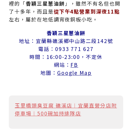
裡的「
香穎三星蔥油餅
」，雖然不有名但也開
了十多年，而且是
從下午4點營業到深夜11點
左右，屬於在地低調宵夜銅板小吃。
香穎三星蔥油餅
地址：宜蘭縣礁溪鄉中山路二段142號
電話：0933 771 627
時間：16:00-23:00，不定休
網站：
FB
地圖：
Google Map
玉里橋頭臭豆腐 礁溪店︱宜蘭直營分店附
停車場︱500碗加持排隊店