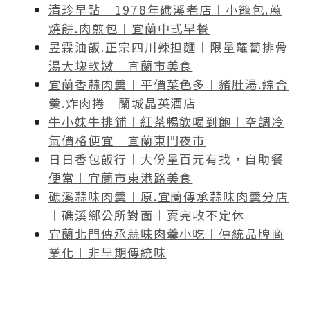
清珍早點︱1978年礁溪老店︱小籠包.蔥
燒餅.肉煎包︱宜蘭中式早餐
昱霖油飯.正宗四川辣担麵︱限量蘿蔔排骨
湯大塊軟嫩︱宜蘭市美食
宜蘭香蒜肉羹︱平價菜色多︱豬肚湯.綜合
羹.炸肉捲︱蘭城晶英酒店
牛小妹牛排鋪︱紅茶暢飲喝到飽︱空調冷
氣價格便宜︱宜蘭東門夜市
日日香包飯行︱大份量百元有找，自助餐
便當︱宜蘭市東港路美食
礁溪蒜味肉羹︱原.宜蘭傳承蒜味肉羹分店
︱礁溪鄉公所對面︱賣完收不定休
宜蘭北門傳承蒜味肉羹小吃︱傳統品牌商
業化︱非早期傳統味