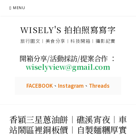
Skip
MENU
to
content
WISELY'S 拍拍照寫寫字
旅行圖文︱美食分享︱科技開箱︱攝影記實
開箱分享/活動採訪/提案合作 ：
wiselyview@gmail.com
FACEBOOK
、
Instagram
、
Threads
香穎三星蔥油餅︱礁溪宵夜︱車
站鬧區裡銅板價︱自製麵糰厚實