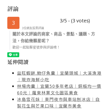
評論
3/5 - (3 votes)
3
3位網友投票評論
關於本文評論的商家、商品、景點、議題、方
法，你給幾顆星呢？
歡迎一起點擊星號參與評論唷！
延伸閱讀
益旺蝦餅.魩仔魚羹︱宜蘭頭城︱大溪漁港
︱現炸海鮮小吃
林場肉羹︱宜蘭50多年老店︱銅板均一價
60元︱羅東林業文化園區美食
冰島雪花妹︱東門夜市與車站刨冰店︱自
製花生與芒果口味︱宜蘭市美食