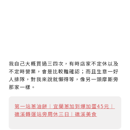
我自己大概買過三四次，有時店家不定休以及
不定時營業，會是比較難確認；而且生意一好
人排隊，對我來說就懶得等，像另一頭摩斯旁
那家一樣。
第一站蔥油餅︱宜蘭蔥加到爆加蛋45元︱
礁溪轉運站旁周休三日︱礁溪美食