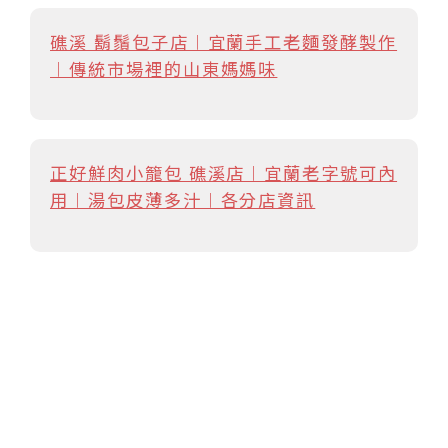
礁溪 鬍鬚包子店︱宜蘭手工老麵發酵製作
︱傳統市場裡的山東媽媽味
正好鮮肉小籠包 礁溪店︱宜蘭老字號可內
用︱湯包皮薄多汁︱各分店資訊