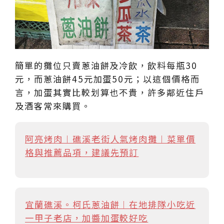
簡單的攤位只賣蔥油餅及冷飲，飲料每瓶30
元，而蔥油餅45元加蛋50元；以這個價格而
言，加蛋其實比較划算也不貴，許多鄰近住戶
及酒客常來購買。
阿亮烤肉︱礁溪老街人氣烤肉攤︱菜單價
格與推薦品項，建議先預訂
宜蘭礁溪。柯氏蔥油餅︱在地排隊小吃近
一甲子老店，加醬加蛋較好吃