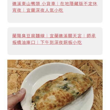
礁溪東山鴨頭 小貨車︱在地隱藏版不定休
宵夜︱宜蘭深夜人氣小吃
蘭陽臭豆腐麵線︱宜蘭礁溪關天宮︱師承
板橋油庫口︱下午到深夜銅板小吃