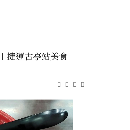
飯︱捷運古亭站美食