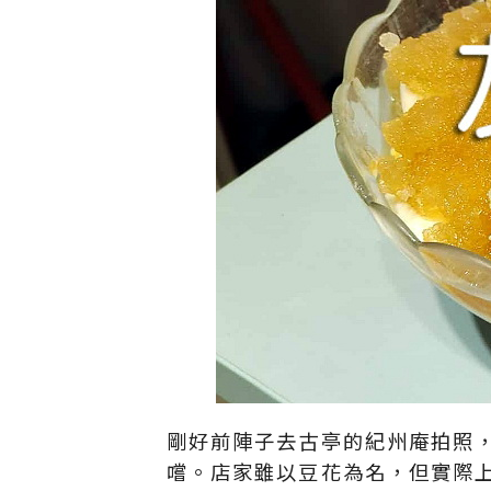
剛好前陣子去古亭的紀州庵拍照
嚐。店家雖以豆花為名，但實際