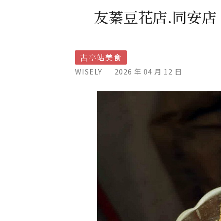
友蓁豆花店.同安
古亭站美食
WISELY
2026 年 04 月 12 日