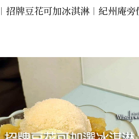
店︱招牌豆花可加冰淇淋︱紀州庵旁