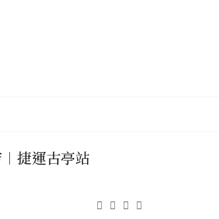
店︱捷運古亭站