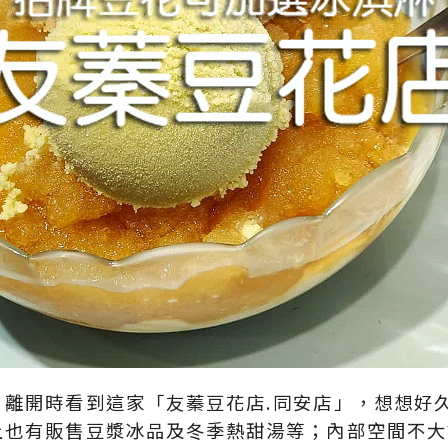
，離開時看到這家「友蓁豆花店.同安店」，想想好
上也有販售豆漿冰品及冬季熱甜湯等；內部空間不大