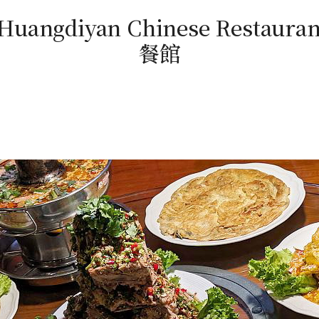
ngdiyan Chinese Resta
餐館