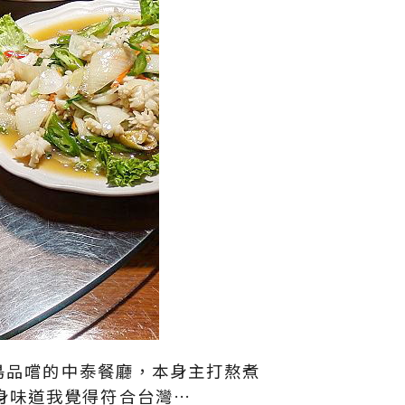
造訪泰國普吉島品嚐的中泰餐廳，本身主打熬煮
身味道我覺得符合台灣…