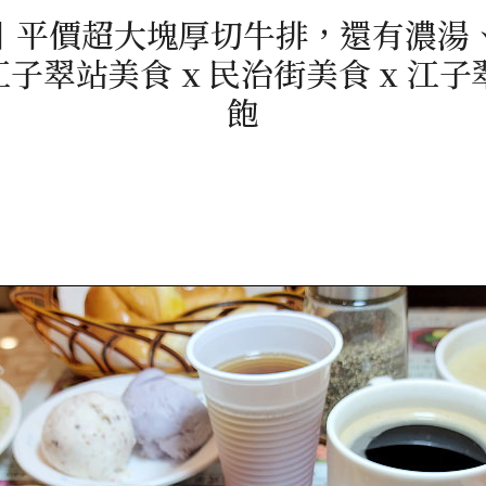
︱平價超大塊厚切牛排，還有濃湯
翠站美食 x 民治街美食 x 江子
飽