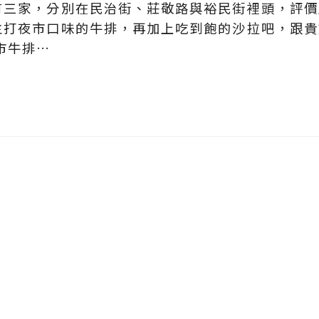
有三家，分別在民治街、莊敬路與裕民街裡頭，評價
主打夜市口味的牛排，再加上吃到飽的沙拉吧，跟貴
市牛排…