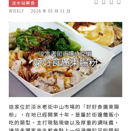
淡水站美食
WISELY
2026 年 05 月 31 日
這家位於淡水老街中山市場的「好好食廣東腸
粉」，在地已經開業十年，是屬於街邊攤販小
吃的類型。主打現點現做以及厚重的調味醬，
讓許多饕客來此都會點上一份滑嫩料足的腸粉