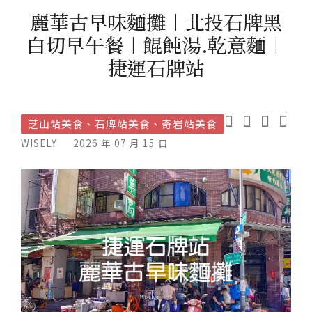
麗華古早味麵攤︱北投石牌黑
白切早午餐︱餛飩湯.乾意麵︱
捷運石牌站
芝山站美食、石牌站美食、奇岩站美食
WISELY
2026 年 07 月 15 日