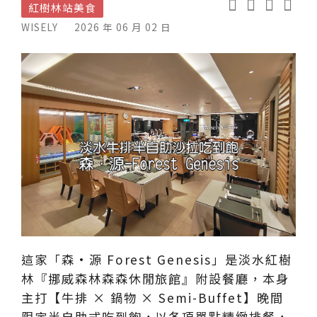
紅樹林站美食
WISELY
2026 年 06 月 02 日
這家「森•源 Forest Genesis」是淡水紅樹
林『挪威森林森森休閒旅館』附設餐廳，本身
主打【牛排 × 鍋物 × Semi-Buffet】晚間
限定半自助式吃到飽，以各項單點精緻排餐，