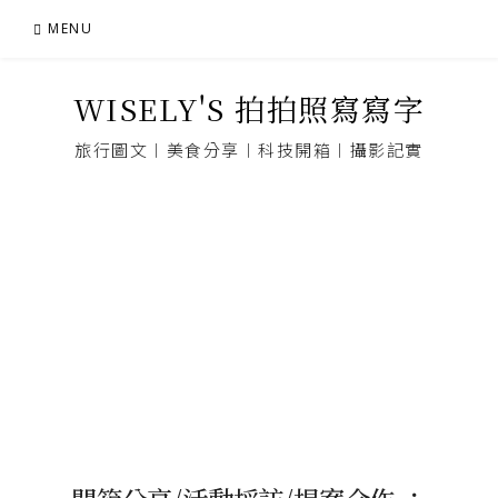
Skip
MENU
to
content
WISELY'S 拍拍照寫寫字
旅行圖文︱美食分享︱科技開箱︱攝影記實