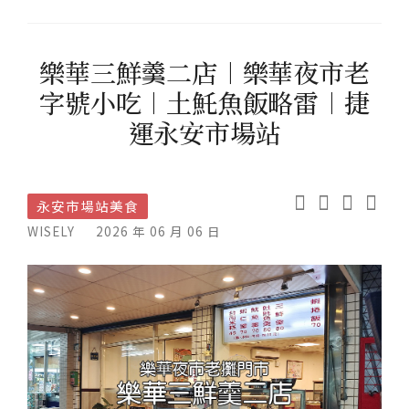
樂華三鮮羹二店︱樂華夜市老
字號小吃︱土魠魚飯略雷︱捷
運永安市場站
永安市場站美食
WISELY
2026 年 06 月 06 日