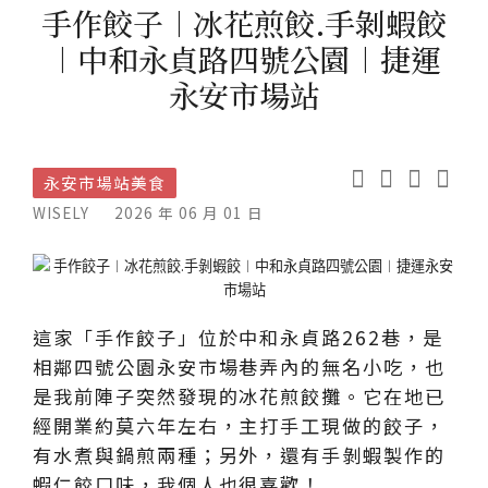
手作餃子︱冰花煎餃.手剝蝦餃
︱中和永貞路四號公園︱捷運
永安市場站
永安市場站美食
WISELY
2026 年 06 月 01 日
這家「手作餃子」位於中和永貞路262巷，是
相鄰四號公園永安市場巷弄內的無名小吃，也
是我前陣子突然發現的冰花煎餃攤。它在地已
經開業約莫六年左右，主打手工現做的餃子，
有水煮與鍋煎兩種；另外，還有手剝蝦製作的
蝦仁餃口味，我個人也很喜歡！