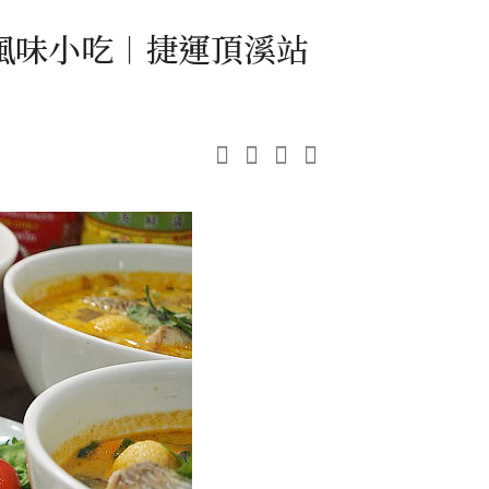
風味小吃︱捷運頂溪站