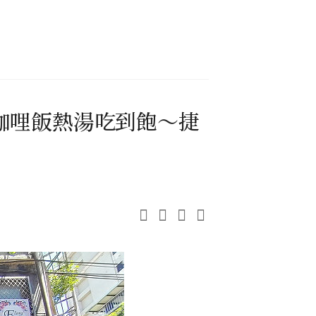
咖哩飯熱湯吃到飽～捷