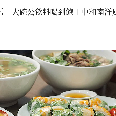
房︱大碗公飲料喝到飽︱中和南洋