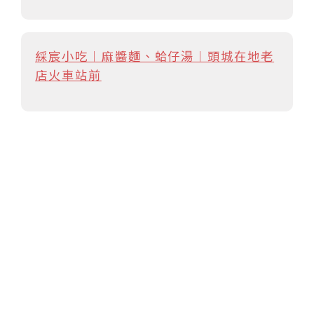
綵宸小吃︱麻醬麵、蛤仔湯︱頭城在地老
店火車站前