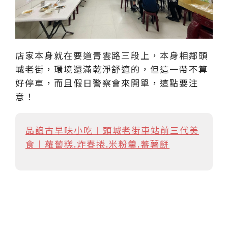
店家本身就在要道青雲路三段上，本身相鄰頭
城老街，環境還滿乾淨舒適的，但這一帶不算
好停車，而且假日警察會來開單，這點要注
意！
品誼古早味小吃︱頭城老街車站前三代美
食︱蘿蔔糕.炸春捲.米粉羹.蕃薯餅