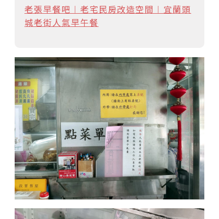
老張早餐吧︱老宅民房改造空間︱宜蘭頭
城老街人氣早午餐