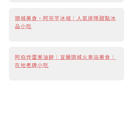
頭城美食。阿宗芋冰城︱人氣排隊甜點冰
品小吃
阿伯炸蛋蔥油餅︱宜蘭頭城火車站美食︱
在地老牌小吃