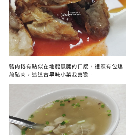
豬肉捲有點似在地龍鳯腿的口感，裡頭有包燻
煎豬肉，這道古早味小菜我喜歡。