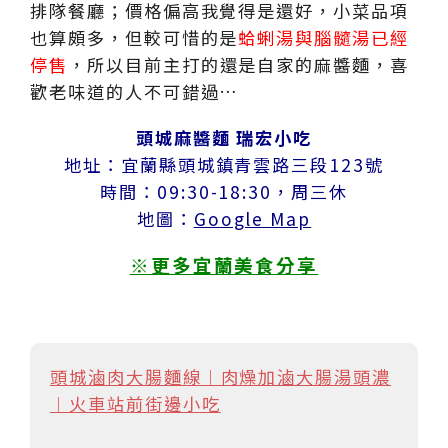
排隊餐廳；價格偏高我覺得是還好，小菜品項
也算頗多，但較可惜的是
蛤蜊湯與腦髓湯已經
停售
，所以目前主打的還是自家的麻醬麵，喜
歡老味道的人不可錯過…
頭城麻醬麵 瑞宏小吃
地址：宜蘭縣頭城鎮青雲路三段123號
時間：09:30-18:30，周三休
地圖：
Google Map
※更多宜蘭美食分享
頭城滷肉大腸麵線︱肉燥加滷大腸湯頭濃
︱火車站前街邊小吃