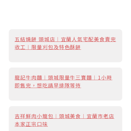
五結燒餅 頭城店︱宜蘭人氣宅配美食賣完
收工︱限量刈包及特色酥餅
龍記牛肉麵︱頭城限量牛三寶麵︱1小時
即售完，想吃請早排隊等待
吉祥鮮肉小籠包︱頭城美食︱宜蘭市老店
本家正宗口味