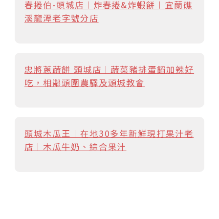
春捲伯-頭城店︱炸春捲&炸蝦餅︱宜蘭礁
溪龍潭老字號分店
忠將蔥蔬餅 頭城店︱蔬菜豬排蛋饀加辣好
吃，相鄰頭圍農驛及頭城教會
頭城木瓜王︱在地30多年新鮮現打果汁老
店︱木瓜牛奶、綜合果汁