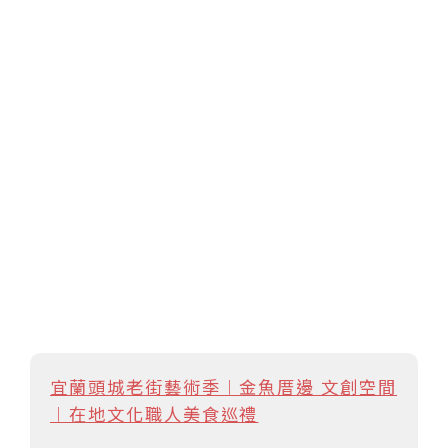
宜蘭頭城老街藝術季︱金魚厝邊 文創空間
︱在地文化職人美食巡禮