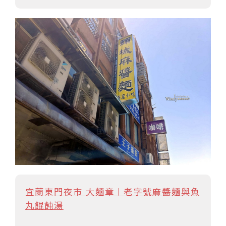
宜蘭東門夜市 大麵章︱老字號麻醬麵與魚
丸餛飩湯