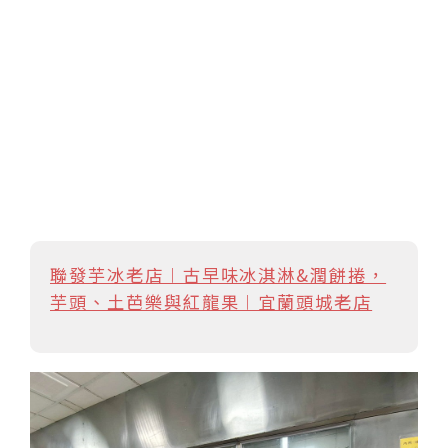
聯發芋冰老店︱古早味冰淇淋&潤餅捲，
芋頭、土芭樂與紅龍果︱宜蘭頭城老店