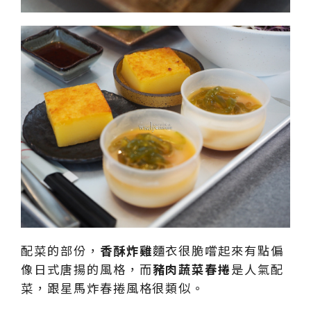
配菜的部份，
香酥炸雞
麵衣很脆嚐起來有點偏
像日式唐揚的風格，而
豬肉蔬菜春捲
是人氣配
菜，跟星馬炸春捲風格很類似。