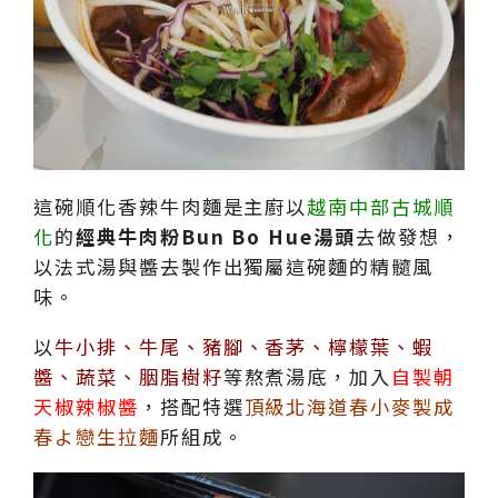
這碗順化香辣牛肉麵是主廚以
越南中部古城順
化
的
經典牛肉粉Bun Bo Hue湯頭
去做發想，
以法式湯與醬去製作出獨屬這碗麵的精髓風
味。
以
牛小排、牛尾、豬腳、香茅、檸檬葉、蝦
醬、蔬菜、胭脂樹籽
等熬煮湯底，加入
自製朝
天椒辣椒醬
，搭配特選
頂級北海道春小麥製成
春よ戀生拉麵
所組成。