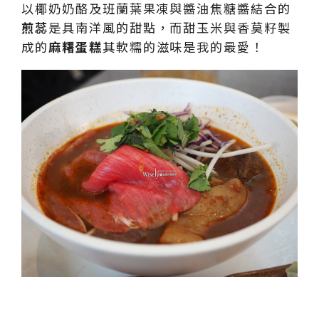
以椰奶奶酪及班蘭葉果凍與醬油焦糖醬結合的
煎蕊
是具南洋風的甜點，而甜玉米與香莫籽製
成的
麻糬蛋糕
其軟糯的滋味是我的最愛！