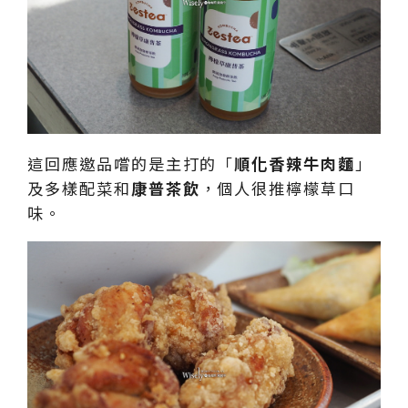
這回應邀品嚐的是主打的「
順化香辣牛肉麵
」
及多樣配菜和
康普茶飲
，個人很推檸檬草口
味。