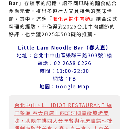
Bar
」存續家的記憶，讓不同風味的麵食結合
食尚元素，推出多道迷人又具特色的美味佳
餚。其中，這碗『
順化香辣牛肉麵
』結合法式
料理的經驗，不僅得到2025台北牛肉麵節的
好評，也榮獲2025年500碗的推薦。
Little Lam Noodle Bar（春大直）
地址：台北市中山區樂群三路303號1樓
電話：02 2658 0226
時間：11:00-22:00
網站：
FB
地圖：
Google Map
台北中山。L’IDIOT RESTAURANT 驢
子餐廳 春大直店︱西班牙國寶級爐烤美
味，肋眼牛排四人分享餐與私房佳餚～捷
運劍南路站美食 x 春大直美食 x 大直美