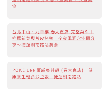
食
台北中山。九華樓 春大直店-完整菜單︱
推薦新菜與片皮烤鴨，侘寂風洞穴空間分
享～捷運劍南路站美食
POKE Lee 夏威夷丼飯 (春大直店)︱健
康養生輕食沙拉飯︱捷運劍南路站