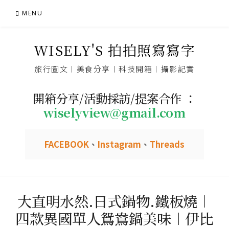
Skip
MENU
to
content
WISELY'S 拍拍照寫寫字
旅行圖文︱美食分享︱科技開箱︱攝影記實
開箱分享/活動採訪/提案合作 ：
wiselyview@gmail.com
FACEBOOK
、
Instagram
、
Threads
大直明水然.日式鍋物.鐵板燒︱
四款異國單人鴛鴦鍋美味︱伊比