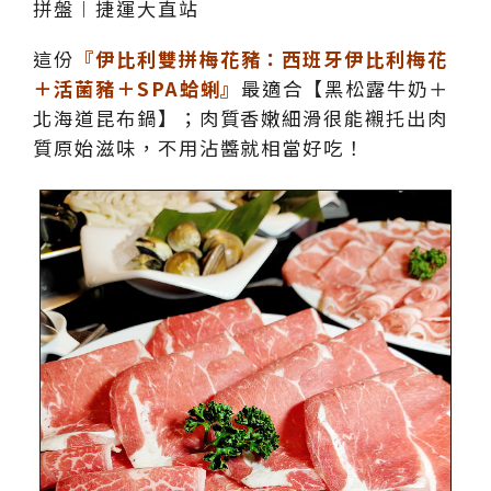
這份
『伊比利雙拼梅花豬：西班牙伊比利梅花
＋活菌豬＋SPA蛤蜊』
最適合【黑松露牛奶＋
北海道昆布鍋】；肉質香嫩細滑很能襯托出肉
質原始滋味，不用沾醬就相當好吃！