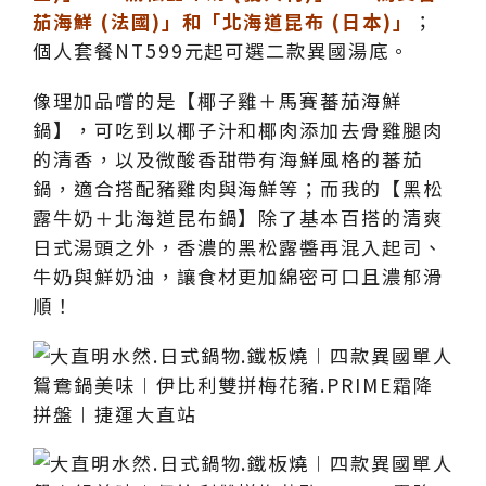
茄海鮮 (法國)」和「北海道昆布 (日本)」
；
個人套餐NT599元起可選二款異國湯底。
像理加品嚐的是【椰子雞＋馬賽蕃茄海鮮
鍋】，可吃到以椰子汁和椰肉添加去骨雞腿肉
的清香，以及微酸香甜帶有海鮮風格的蕃茄
鍋，適合搭配豬雞肉與海鮮等；而我的【黑松
露牛奶＋北海道昆布鍋】除了基本百搭的清爽
日式湯頭之外，香濃的黑松露醬再混入起司、
牛奶與鮮奶油，讓食材更加綿密可口且濃郁滑
順！