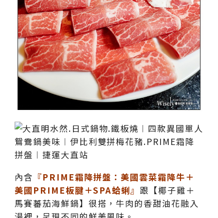
內含
『PRIME霜降拼盤：美國雲菜霜降牛＋
美國PRIME板腱＋SPA蛤蜊』
跟【椰子雞＋
馬賽蕃茄海鮮鍋】很搭，牛肉的香甜油花融入
湯裡，呈現不同的鮮美風味。