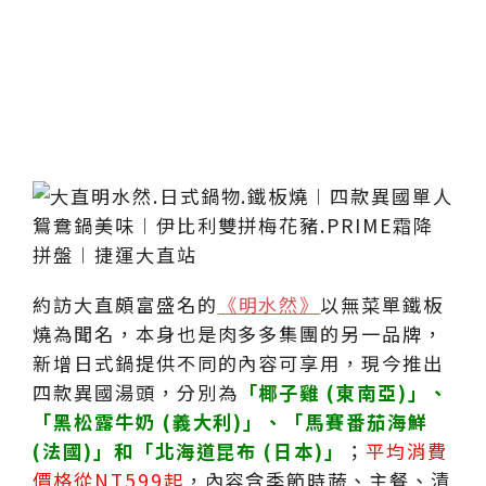
約訪大直頗富盛名的
《明水然》
以無菜單鐵板
燒為聞名，本身也是肉多多集團的另一品牌，
新增日式鍋提供不同的內容可享用，現今推出
四款異國湯頭，分別為
「椰子雞 (東南亞)」、
「黑松露牛奶 (義大利)」、「馬賽番茄海鮮
(法國)」和「北海道昆布 (日本)」
；
平均消費
價格從NT599起
，內容含季節時蔬、主餐、漬