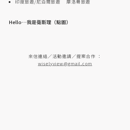
印度旅遊/尼泊爾旅遊
摩洛哥旅遊
Hello…我是衛斯理（點圖）
來信連絡／活動邀請／提案合作 ：
wiselyview@gmail.com