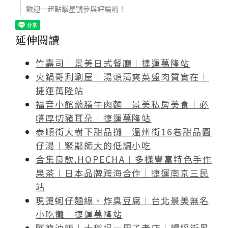
歡迎一起點擊星號參與評論唷！
延伸閱讀
竹壽司︱景美日式餐廳︱捷運萬隆站
火鍋哥涮涮屋︱湯頭清爽菜盤肉質實在︱
捷運萬隆站
福音小館藥膳牛肉麵｜景美私房美食｜必
嚐厚切豬耳朵｜捷運萬隆站
泰順街大樹下甜品攤︱溫州街16巷甜品圓
仔湯︱緊鄰師大的低調小吃
合集良飲.HOPECHA︱多樣豐富特色手作
果茶︱日本品牌跨海合作︱捷運南京三民
站
現燙蚵仔麵線、炸臭豆腐︱台北景美無名
小吃攤︱捷運萬隆站
阿德油飯︱大稻埕一甲子老店︱歸綏街黑