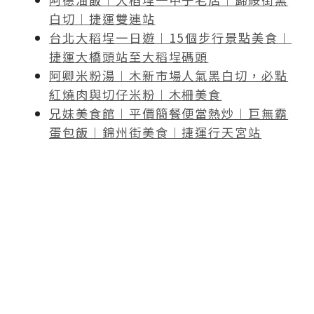
白切︱捷運雙連站
台北大稻埕一日遊︱15個步行景點美食︱
捷運大橋頭站至大稻埕碼頭
阿卿米粉湯︱木新市場人氣黑白切，必點
紅燒肉與切仔米粉︱木柵美食
兄妹美食館︱平價簡餐便當熱炒︱巨無霸
蛋包飯︱錦州街美食︱捷運行天宮站