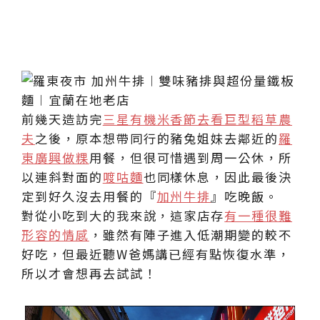
前幾天造訪完
三星有機米香節去看巨型稻草農
夫
之後，原本想帶同行的豬兔姐妹去鄰近的
羅
東廣興做粿
用餐，但很可惜遇到周一公休，所
以連斜對面的
喥咕麵
也同樣休息，因此最後決
定到好久沒去用餐的『
加州牛排
』吃晚飯。
對從小吃到大的我來說，這家店存
有一種很難
形容的情感
，雖然有陣子進入低潮期變的較不
好吃，但最近聽W爸媽講已經有點恢復水準，
所以才會想再去試試！