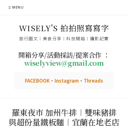
Skip
MENU
to
content
WISELY'S 拍拍照寫寫字
旅行圖文︱美食分享︱科技開箱︱攝影記實
開箱分享/活動採訪/提案合作 ：
wiselyview@gmail.com
FACEBOOK
、
Instagram
、
Threads
羅東夜市 加州牛排︱雙味豬排
與超份量鐵板麵︱宜蘭在地老店