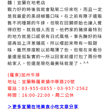
戰力好的時後我就會點第二份來吃，而且一定
是我最愛的黑胡椒醬口味。在之前有陣子還販
售不同種類的牛排，但現在回歸原始也讓人覺
得欣慰。就我個人而言，他們家的豬排最特別
的地方就是口感很有日式風格，事先醃好的味
道再加上洋蔥鋪底，所以嚐起來帶有一股甜
味，雖然厚度較以前略薄了些，但現在來看份
量還是挺紮實的～所以回家前還打包了兩份帶
給家人，但還是現吃最美味就是了。^^
(羅東)加州牛排
地址：宜蘭縣羅東鎮中華路20號
電話：03-955-0855、03-957-2562
時間：16:00-22:00，周二公休
＞更多宜蘭在地美食小吃文章分享