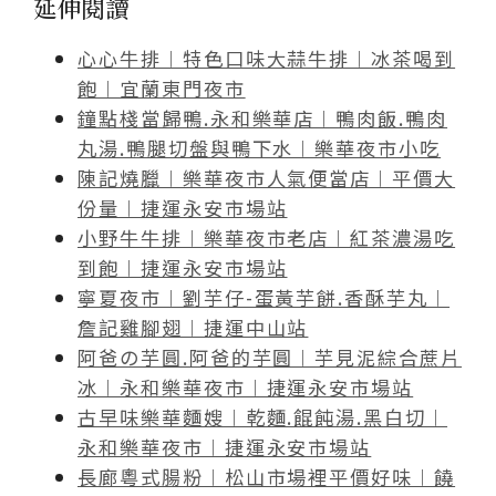
延伸閱讀
心心牛排︱特色口味大蒜牛排︱冰茶喝到
飽︱宜蘭東門夜市
鐘點棧當歸鴨.永和樂華店︱鴨肉飯.鴨肉
丸湯.鴨腿切盤與鴨下水︱樂華夜市小吃
陳記燒臘︱樂華夜市人氣便當店︱平價大
份量︱捷運永安市場站
小野牛牛排︱樂華夜市老店︱紅茶濃湯吃
到飽︱捷運永安市場站
寧夏夜市︱劉芋仔-蛋黃芋餅.香酥芋丸︱
詹記雞腳翅︱捷運中山站
阿爸の芋圓.阿爸的芋圓︱芋見泥綜合蔗片
冰︱永和樂華夜市︱捷運永安市場站
古早味樂華麵嫂︱乾麵.餛飩湯.黑白切︱
永和樂華夜市︱捷運永安市場站
長廊粵式腸粉︱松山市場裡平價好味︱饒