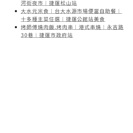
河街夜市︱捷運松山站
大水元米食︱台大水源市場便當自助餐︱
十多種主菜任選︱捷運公館站美食
烤師傅燒肉飯.烤肉串︱港式串燒︱永吉路
30巷︱捷運市政府站