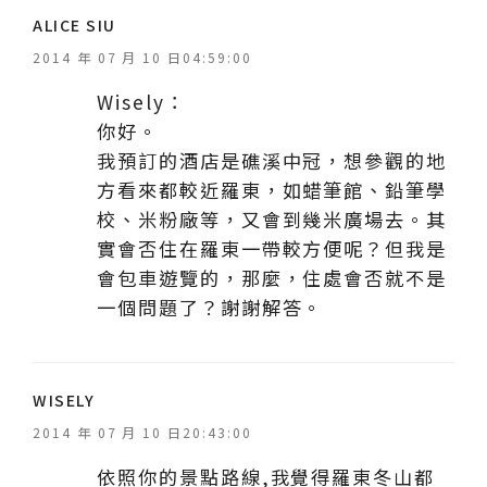
表
ALICE SIU
示
2014 年 07 月 10 日04:59:00
:
Wisely：
你好。
我預訂的酒店是礁溪中冠，想參觀的地
方看來都較近羅東，如蜡筆館、鉛筆學
校、米粉廠等，又會到幾米廣場去。其
實會否住在羅東一帶較方便呢？但我是
會包車遊覽的，那麼，住處會否就不是
一個問題了？謝謝解答。
表
WISELY
示
2014 年 07 月 10 日20:43:00
:
依照你的景點路線,我覺得羅東冬山都