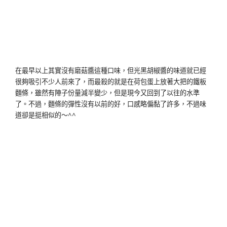
在最早以上其實沒有磨菇醬這種口味，但光黑胡椒醬的味道就已經
很夠吸引不少人前來了，而最殺的就是在荷包蛋上放著大把的鐵板
麵條，雖然有陣子份量減半變少，但是現今又回到了以往的水準
了。不過，麵條的彈性沒有以前的好，口感略偏黏了許多，不過味
道卻是挺相似的～^^