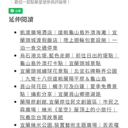
歡迎一起點擊星號參與評論唷！
延伸閱讀
凱渡廣場酒店︱遠眺龜山島外澳海灘︱宜
蘭頭城渡假飯店︱陸上遊輪包套設施︱一
泊一食交通停車
烏石港北堤.藍色走廊︱前往日出的堤點︱
龜山島外澳打卡點︱宜蘭頭城景點
宜蘭頭城繡球花景點︱北宜石牌縣界公園
︱九彎十八拐遠眺蘭陽平原＆龜山島
員山荷花田︱觸手可及白蓮︱夏季免費景
點︱攝影分享︱宜蘭員山鄉德湖路
蘭陽原創館.宜蘭原住民文創園區︱市民之
森廣場︱幾米《星空》屋頂上的小旅行︱
阮義忠台灣故事館
宜蘭幾米公園.裝置藝術主題廣場︱丟丟噹