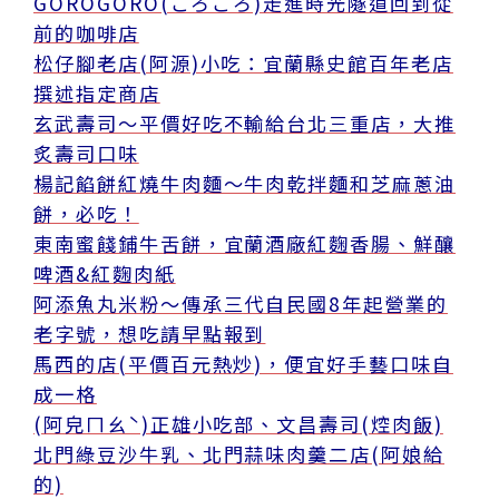
GOROGORO(ごろごろ)走進時光隧道回到從
前的咖啡店
松仔腳老店(阿源)小吃：宜蘭縣史館百年老店
撰述指定商店
玄武壽司～平價好吃不輸給台北三重店，大推
炙壽司口味
楊記餡餅紅燒牛肉麵～牛肉乾拌麵和芝麻蔥油
餅，必吃！
東南蜜餞鋪牛舌餅，宜蘭酒廠紅麴香腸、鮮釀
啤酒&紅麴肉紙
阿添魚丸米粉～傳承三代自民國8年起營業的
老字號，想吃請早點報到
馬西的店(平價百元熱炒)，便宜好手藝口味自
成一格
(阿皃ㄇㄠˋ)正雄小吃部、文昌壽司(焢肉飯)
北門綠豆沙牛乳、北門蒜味肉羹二店(阿娘給
的)