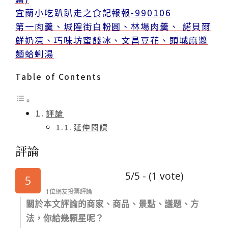
宜蘭小吃趴趴走之食記報報-990106
第一肉羹、城隍街白粉圓、林場肉羹、 諾貝爾
鮮奶凍、巧味坊蜜餞冰、文昌豆花、頭城麻醬
麵蛤蜊湯
Table of Contents
評論
延伸閱讀
評論
5/5 - (1 vote)
5
1位網友投票評論
關於本文評論的商家、商品、景點、議題、方
法，你給幾顆星呢？