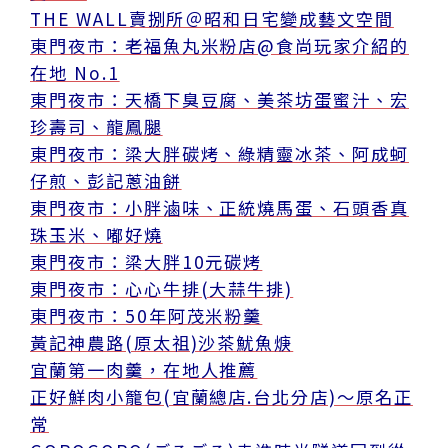
THE WALL賣捌所＠昭和日宅變成藝文空間
東門夜市：老福魚丸米粉店@食尚玩家介紹的
在地 No.1
東門夜市：天橋下臭豆腐、美茶坊蛋蜜汁、宏
珍壽司、龍鳳腿
東門夜市：梁大胖碳烤、綠精靈冰茶、阿成蚵
仔煎、彭記蔥油餅
東門夜市：小胖滷味、正統燒馬蛋、石頭香真
珠玉米、嘟好燒
東門夜市：梁大胖10元碳烤
東門夜市：心心牛排(大蒜牛排)
東門夜市：50年阿茂米粉羹
黃記神農路(原太祖)沙茶魷魚焿
宜蘭第一肉羹，在地人推薦
正好鮮肉小籠包(宜蘭總店.台北分店)～原名正
常