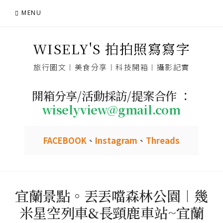
Skip
MENU
to
content
WISELY'S 拍拍照寫寫字
旅行圖文︱美食分享︱科技開箱︱攝影記實
開箱分享/活動採訪/提案合作 ：
wiselyview@gmail.com
FACEBOOK
、
Instagram
、
Threads
宜蘭景點。丟丟噹森林公園︱幾
米星空列車&長頸鹿車站~宜蘭