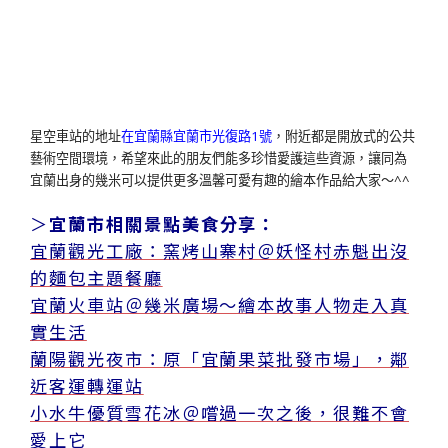
星空車站的地址
在宜蘭縣宜蘭市光復路1號
，附近都是開放式的公共
藝術空間環境，希望來此的朋友們能多珍惜愛護這些資源，讓同為
宜蘭出身的幾米可以提供更多溫馨可愛有趣的繪本作品給大家～^^
＞
宜蘭市相關景點美食分享：
宜蘭觀光工廠：窯烤山寨村＠妖怪村赤魁出沒
的麵包主題餐廳
宜蘭火車站＠幾米廣場～繪本故事人物走入真
實生活
蘭陽觀光夜市：原「宜蘭果菜批發市場」，鄰
近客運轉運站
小水牛優質雪花冰＠嚐過一次之後，很難不會
愛上它