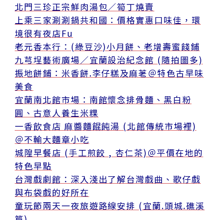
北門三珍正宗鮮肉湯包／筍丁燒賣
上乘三家涮涮鍋共和國：價格實惠口味佳，環
境很有夜店Fu
老元香本行：(綠豆沙)小月餅、老增壽蜜餞鋪
九芎埕藝術廣場／宜蘭設治紀念館 (隨拍圖多)
振地餅鋪：米香餅.李仔糕及麻荖＠特色古早味
美食
宜蘭南北館市場：南館懷念排骨麵、黑白粉
圓、古意人養生米粿
一香飲食店 麻醬麵餛飩湯 (北館傳統市場裡)
＠不輸大麵章小吃
城隍早餐店 (手工煎餃 , 杏仁茶)＠平價在地的
特色早點
台灣戲劇館：深入淺出了解台灣戲曲、歌仔戲
與布袋戲的好所在
童玩節兩天一夜旅遊路線安排 (宜蘭.頭城.礁溪
篇)