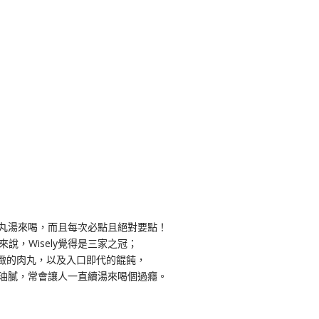
飩肉丸湯來喝，而且每次必點且絕對要點！
，Wisely覺得是三家之冠；
緻的肉丸，以及入口即代的餛飩，
爽不油膩，常會讓人一直續湯來喝個過癮。