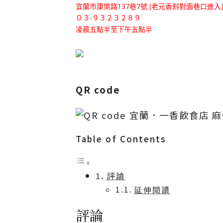
宜蘭市康樂路137巷7號 (老元香斜對面巷口進入
０３-９３２３２８９
凌晨五點半至下午五點半
.
QR code
Table of Contents
評論
延伸閱讀
評論