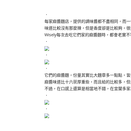
．
每家麻醬麵店，提供的調味醬都不盡相同，而一
味道比較沒有那麼辣，但是香度卻是比較夠，很
Wisely每次去吃它們家的麻醬麵時，都會老
．
．
．
它們的麻醬麵，份量其實比大麵章多一點點，皆
麻醬味道比十六莰厚重些，而且給的比較多，但
不過，在口感上還算是相當地不錯，在宜蘭多家
．
．