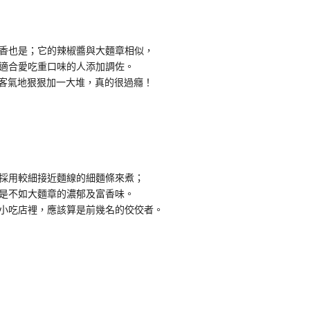
香也是；它的辣椒醬與大麵章相似，
適合愛吃重口味的人添加調佐。
實不客氣地狠狠加一大堆，真的很過癮！
採用較細接近麵線的細麵條來煮；
是不如大麵章的濃郁及富香味。
小吃店裡，應該算是前幾名的佼佼者。