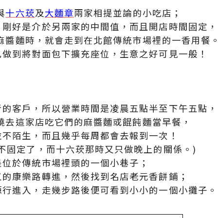
與
十六莰
及
大麵章
兩家相提並論的小吃店；
，剛好是介於另兩家的中間值，而且開店時間固定，
想吃麻醬麵時，就會走到在北館傳統市場裡的一香用餐
己做到將對面包下擴充座位，生意之好可見一般！
者的客戶，所以營業時間是凌晨五點半至下午五點，
都會繞去這家店吃它們的麻醬麵或餛飩麵當早餐，
並不陌生，而且幾乎每周都會去報到一次！
不固定了，而十六莰那時又只做晚上的關係。)
是位於傳統市場裡頭的一個小巷子；
叉的康樂路轉進，然後找到名店老元香餅鋪；
源行進入，走幾步路後便可看到小小的一個小攤子。