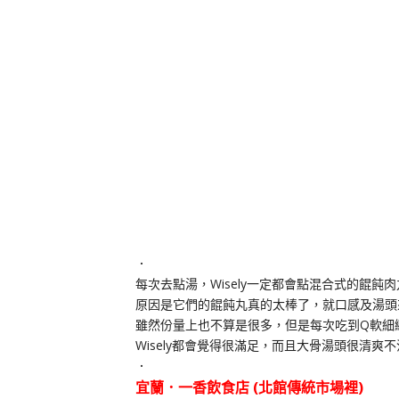
．
每次去點湯，Wisely一定都會點混合式的餛
原因是它們的餛飩丸真的太棒了，就口感及湯頭來說
雖然份量上也不算是很多，但是每次吃到Q軟細
Wisely都會覺得很滿足，而且大骨湯頭很清
．
宜蘭．一香飲食店 (北館傳統市場裡)