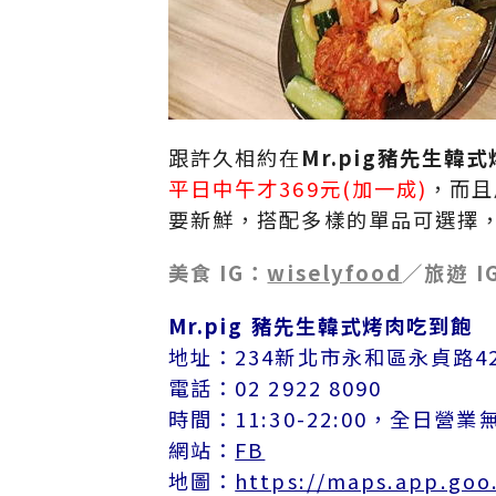
跟許久相約在
Mr.pig豬先生韓
平日中午才369元(加一成)
，而且
要新鮮，搭配多樣的單品可選擇
美食 IG：
wiselyfood
／旅遊 I
Mr.pig 豬先生韓式烤肉吃到飽
地址：234新北市永和區永貞路4
電話：02 2922 8090
時間：11:30-22:00，全日營業
網站：
FB
地圖：
https://maps.app.go