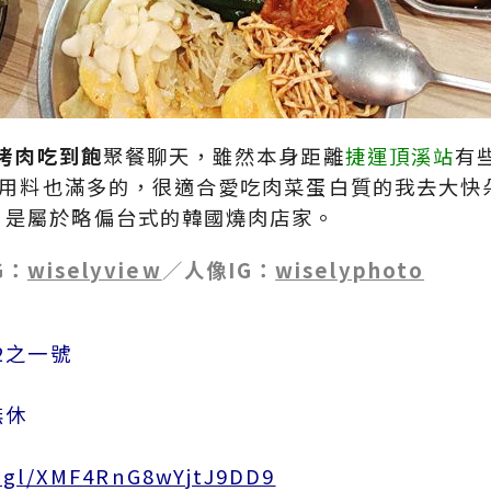
式烤肉吃到飽
聚餐聊天，雖然本身距離
捷運頂溪站
有
用料也滿多的，很適合愛吃肉菜蛋白質的我去大快
，是屬於略偏台式的韓國燒肉店家。
G：
wiselyview
／
人像IG：
wiselyphoto
2之一號
無休
o.gl/XMF4RnG8wYjtJ9DD9