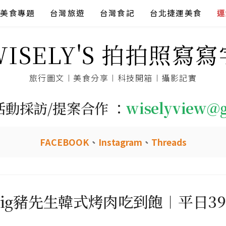
美食專題
台灣旅遊
台灣食記
台北捷運美食
連
WISELY'S 拍拍照寫寫
旅行圖文︱美食分享︱科技開箱︱攝影記實
活動採訪/提案合作 ：
wiselyview@
FACEBOOK
、
Instagram
、
Threads
.pig豬先生韓式烤肉吃到飽︱平日3