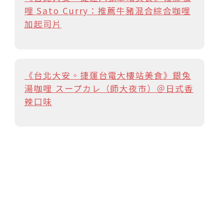
哩 Sato Curry：推薦牛豬混合綜合咖哩
加起司片
《台北大安。捷運台電大樓站美食》銀兔
湯咖哩 スープカレ（師大夜市）＠日式香
辣口味