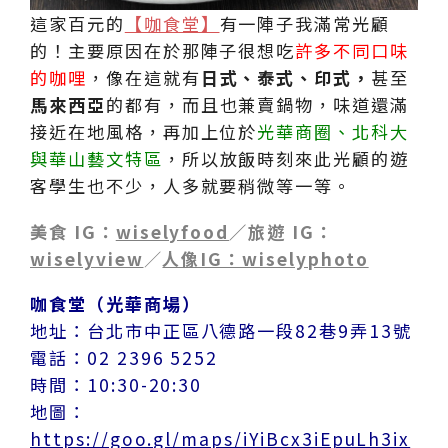
這家百元的
【咖食堂】
有一陣子我滿常光顧
的！主要原因在於那陣子很想吃
許多不同口味
的咖哩
，像在這就有
日式、泰式、印式，
甚至
馬來西亞
的都有，而且也兼賣鍋物，味道還滿
接近在地風格，再加上位於
光華商圈、北科大
與華山藝文特區
，所以放飯時刻來此光顧的遊
客學生也不少，人多就要稍微等一等。
美食 IG：
wiselyfood
／旅遊 IG：
wiselyview
／
人像IG：wiselyphoto
咖食堂（光華商場）
地址：台北市中正區八德路一段82巷9弄13號
電話：02 2396 5252
時間：10:30-20:30
地圖：
https://goo.gl/maps/iYiBcx3iEpuLh3ix