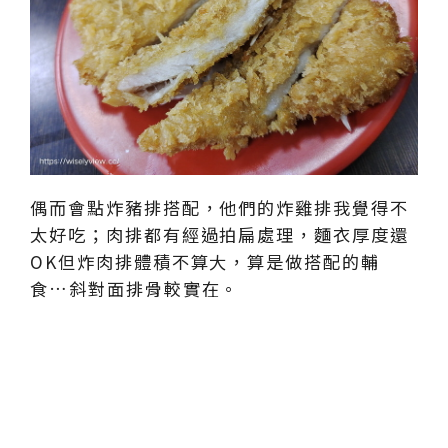
偶而會點炸豬排搭配，他們的炸雞排我覺得不
太好吃；肉排都有經過拍扁處理，麵衣厚度還
OK但炸肉排體積不算大，算是做搭配的輔
食…斜對面排骨較實在。