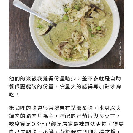
他們的米飯我覺得份量略少，差不多就是自助
餐保麗龍碗的份量，食量大的話得再加點才夠
吃！
綠咖哩的味道很香濃帶有點椰漿味，本身以火
鍋肉的豬肉片為主，搭配的是茄片與長豆丁，
辣度算是OK但已經是店家最辣無法更辣，得靠
自己去調味…不過，對於我這個咖哩控來說，