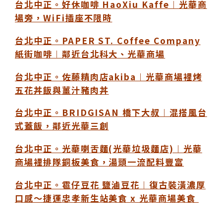
台北中正。好休咖啡 HaoXiu Kaffe︱光華商
場旁，WiFi插座不限時
台北中正。PAPER ST. Coffee Company
紙街咖啡︱鄰近台北科大、光華商場
台北中正。佐藤精肉店akiba︱光華商場裡烤
五花丼飯與薑汁豬肉丼
台北中正。BRIDGISAN 橋下大叔︱混搭風台
式蓋飯，鄰近光華三創
台北中正。光華喇舌麵(光華垃圾麵店)︱光華
商場裡排隊銅板美食，湯頭一流配料豐富
台北中正。雹仔豆花 鹽滷豆花︱復古裝潢濃厚
口感～捷運忠孝新生站美食 x 光華商場美食