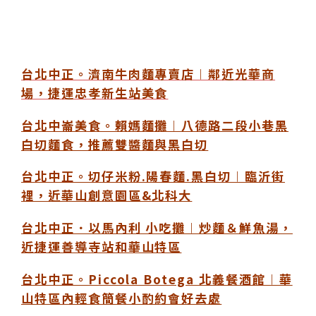
台北中正。濟南牛肉麵專賣店︱鄰近光華商
場，捷運忠孝新生站美食
台北中崙美食。賴媽麵攤︱八德路二段小巷黑
白切麵食，推薦雙醬麵與黑白切
台北中正。切仔米粉.陽春麵.黑白切︱臨沂街
裡，近華山創意園區&北科大
台北中正．以馬內利 小吃攤︱炒麵＆鮮魚湯，
近捷運善導寺站和華山特區
台北中正。Piccola Botega 北義餐酒館︱華
山特區內輕食簡餐小酌約會好去處