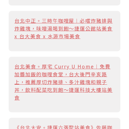
台北中正。三時午咖哩屋︱必嚐炸豬排與
炸雞塊，味噌湯喝到飽～捷運公館站美食
x 台大美食 x 水源市場美食
台北美食。厚宅 Curry U Home︱免費
加醬加飯的咖哩食堂，台大後門辛亥路
上，推薦厚切炸豬排、多汁雞塊和親子
丼，飲料配菜吃到飽～捷運科技大樓站美
食
《台北大安。捷運六張犂站美食》佐藤咖