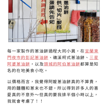
每一家製作的蔥油餅過程大同小異，在
宜蘭東
門夜市的彭記蔥油餅
、礁溪柯式蔥油餅、
三星
阿婆蔥油餅
，以及
頭城的阿伯蔥油餅
都算是知
名的在地美食小吃。
以價格而言，我覺得阿嬤蔥油餅真的不算貴，
用的麵糰和蔥末也不錯，所以得到許多人的喜
愛真的不意外～但真的要我排半個小時以上，
我就會考慮了！！