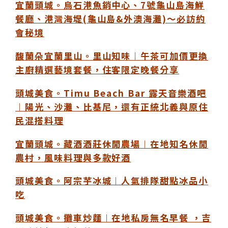
宜蘭頭城。烏石港魚銷中心、7號龜山島海鮮
餐廳、港灣海堤(龜山島&外澳海灘)～必訪約
會秘境
馥蘭朵宜蘭里山。里山知味︱午茶可加價更換
主廚精選藝境套餐，住客限定晚餐分享
頭城美食。Timu Beach Bar 露天音樂酒吧
︱陽光、沙灘、比基尼，還有正統北義與原住
民混搭料理
宜蘭頭城。藏酒酒莊休閒農場︱在地知名休閒
農村，風味料理與多款好酒
頭城美食。阿宗芋冰城︱人氣排隊甜點冰品小
吃
頭城美食。攤車炒麵︱在地私房無名早餐 ，吉