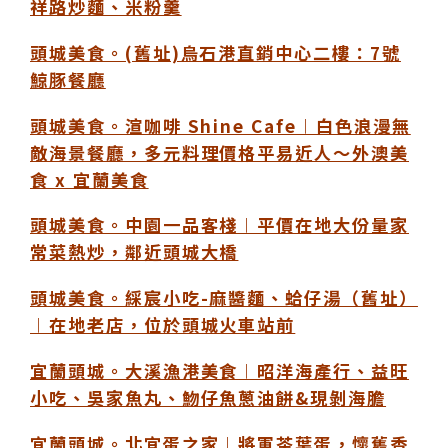
祥路炒麵、米粉羹
頭城美食。(舊址)烏石港直銷中心二樓：7號
鯨豚餐廳
頭城美食。渲咖啡 Shine Cafe︱白色浪漫無
敵海景餐廳，多元料理價格平易近人～外澳美
食 x 宜蘭美食
頭城美食。中園一品客棧︱平價在地大份量家
常菜熱炒，鄰近頭城大橋
頭城美食。綵宸小吃-麻醬麵、蛤仔湯（舊址）
︱在地老店，位於頭城火車站前
宜蘭頭城。大溪漁港美食︱昭洋海產行、益旺
小吃、吳家魚丸、魩仔魚蔥油餅&現剝海膽
宜蘭頭城。北宜蛋之家︱將軍茶葉蛋，懷舊香