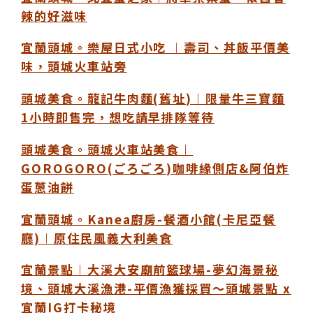
辣的好滋味
宜蘭頭城。樂屋日式小吃 ︱壽司、丼飯平價美
味，頭城火車站旁
頭城美食。龍記牛肉麵(舊址)︱限量牛三寶麵
1小時即售完，想吃請早排隊等待
頭城美食。頭城火車站美食︱
GOROGORO(ごろごろ)咖啡緣側店&阿伯炸
蛋蔥油餅
宜蘭頭城。Kanea廚房-餐酒小館(卡尼亞餐
廳)︱原住民風義大利美食
宜蘭景點︱大溪大安廟前籃球場-夢幻海景秘
境、頭城大溪漁港-平價漁獲採買～頭城景點 x
宜蘭IG打卡秘境