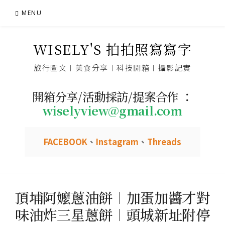
Skip
MENU
to
content
WISELY'S 拍拍照寫寫字
旅行圖文︱美食分享︱科技開箱︱攝影記實
開箱分享/活動採訪/提案合作 ：
wiselyview@gmail.com
FACEBOOK
、
Instagram
、
Threads
頂埔阿嬤蔥油餅︱加蛋加醬才對
味油炸三星蔥餅︱頭城新址附停