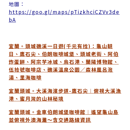
地圖：
https://goo.gl/maps/pTizkhciCZVv3de
bA
宜蘭。頭城礁溪一日遊(千元有找)：龜山朝
日、鷹石尖、伯朗咖啡城堡、頭城老街、阿伯
炸蛋餅、阿宗芋冰城、烏石港、蘭陽博物館、
伍拾號咖啡店、礁溪溫泉公園／森林風呂泡
湯、里海咖啡
宜蘭頭城。大溪海濱步道-鷹石尖︱俯視大溪漁
港、蜜月灣的山林秘境
宜蘭頭城。金車伯朗城堡咖啡館︱遙望龜山島
並俯視外澳海灘～含交通路線資訊