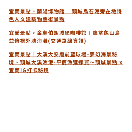
宜蘭景點。蘭陽博物館 ︱頭城烏石港旁在地特
色人文建築物藝術景點
宜蘭景點。金車伯朗城堡咖啡館︱遙望龜山島
並俯視外澳海灘(交通路線資訊)
宜蘭景點︱大溪大安廟前籃球場-夢幻海景秘
境、頭城大溪漁港-平價漁獲採買～頭城景點 x
宜蘭IG打卡秘境