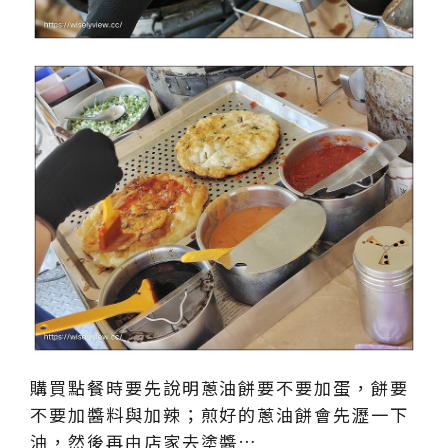
購買點餐時要先說明蔥油餅要不要加蛋，餅要
不要加醬料與加辣；煎好的蔥油餅會先瀝一下
油，然後再由店家去塗醬…