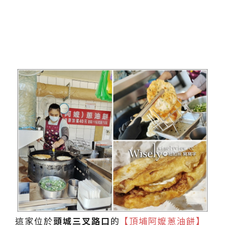
這家位於
頭城三叉路口
的
【頂埔阿嬤蔥油餅】