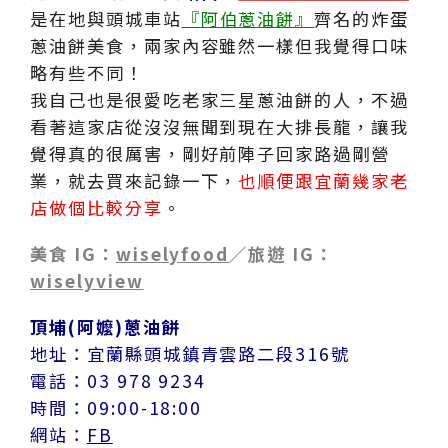
是在地與頭城車站
『阿伯蔥油餅』
齊名的炸蛋
蔥油餅美食，兩家內容雖然一樣但我覺得口味
略有些不同！
我自己也是很愛吃老家三星蔥油餅的人，不過
看著這家店從沒沒無聞到現在大排長龍，讓我
覺得真的很厲害，剛好前陣子回家路過剛營
業，就去買來記錄一下，
也順便跟宜蘭幾家老
店做個比較分享
。
美食 IG：
wiselyfood
／旅遊 IG：
wiselyview
頂埔(阿嬤)蔥油餅
地址：宜蘭縣頭城鎮青雲路二段316號
電話：03 978 9234
時間：09:00-18:00
網站：
FB