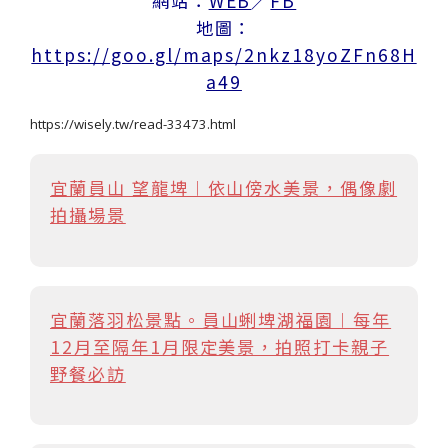
網站：
WEB
／
FB
地圖：
https://goo.gl/maps/2nkz18yoZFn68H
a49
https://wisely.tw/read-33473.html
宜蘭員山 望龍埤︱依山傍水美景，偶像劇
拍攝場景
宜蘭落羽松景點。員山蜊埤湖福園︱每年
12月至隔年1月限定美景，拍照打卡親子
野餐必訪