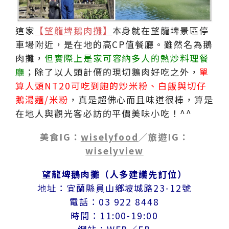
這家
【望龍埤鵝肉攤】
本身就在望龍埤景區停
車場附近，是在地的高CP值餐廳。雖然名為鵝
肉攤，
但實際上是家可容納多人的熱炒料理餐
廳
；除了以人頭計價的現切鵝肉好吃之外，
單
算人頭NT20可吃到飽的炒米粉、白飯與切仔
鵝湯麵/米粉
，真是超佛心而且味道很棒，算是
在地人與觀光客必訪的平價美味小吃！^^
美食IG：
wiselyfood
／旅遊IG：
wiselyview
望龍埤鵝肉攤（人多建議先訂位）
地址：宜蘭縣員山鄉坡城路23-12號
電話：03 922 8448
時間：11:00-19:00