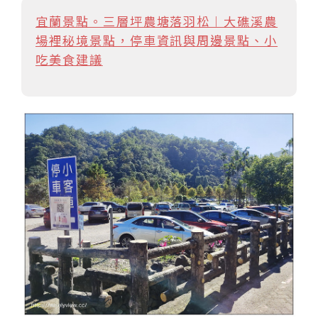
宜蘭景點。三層坪農塘落羽松︱大礁溪農
場裡秘境景點，停車資訊與周邊景點、小
吃美食建議