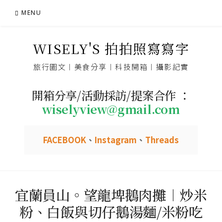
Skip
MENU
to
content
WISELY'S 拍拍照寫寫字
旅行圖文︱美食分享︱科技開箱︱攝影記實
開箱分享/活動採訪/提案合作 ：
wiselyview@gmail.com
FACEBOOK
、
Instagram
、
Threads
宜蘭員山。望龍埤鵝肉攤︱炒米
粉、白飯與切仔鵝湯麵/米粉吃