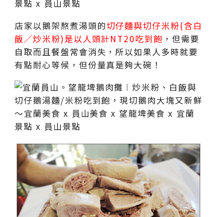
店家以鵝架熬煮湯頭的
切仔麵與切仔米粉(含白
飯／炒米粉)是以人頭計NT20吃到飽
，但需要
自取而且餐盤常會消失，所以如果人多時就要
有點耐心等候，但份量真是夠大碗！