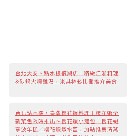
台北大安。點水樓復興店︱精緻江浙料理
&砂鍋火烔雞湯，米其林必比登推介美食
台北點水樓。臺灣櫻花蝦料理︱櫻花蝦全
新菜色限時推出～櫻花蝦小籠包／櫻花蝦
寧波年糕／櫻花蝦燉水蛋，加點推薦清蒸