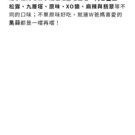
松露、九層塔、原味、XO醬、麻辣與翡翠
等不
同的口味；不單原味好吃，就連W爸媽喜愛的
黑蒜
都是一嚐再嚐！