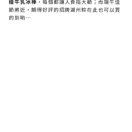
椪牛乳冰棒
，每個都讓人食指大動；而端午佳
節將近，頗得好評的招牌湖州粽在此也可以買
的到喲…