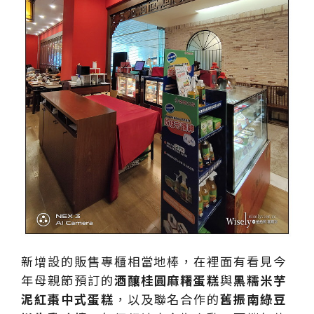
新增設的販售專櫃相當地棒，在裡面有看見今
年母親節預訂的
酒釀桂圓麻糬蛋糕
與
黑糯米芋
泥紅棗中式蛋糕
，以及聯名合作的
舊振南綠豆