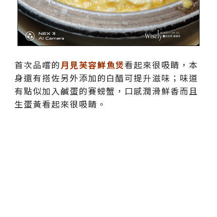
首次品嚐的
月見芙容鮮魚煲
看起來很吸睛，本
身還有搭佐另外添加的白醋可提升滋味；味道
有點似加入鹹蛋的賽螃蟹，口感潤滑鮮香而且
生蛋黃看起來很吸睛。