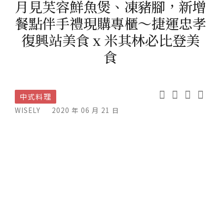
月見芙容鮮魚煲、凍豬腳，新增
餐點伴手禮現購專櫃～捷運忠孝
復興站美食 x 米其林必比登美
食
中式料理
WISELY
2020 年 06 月 21 日