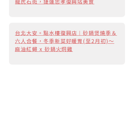
龍虎石斑，捷運忠孝復興站美食
台北大安。點水樓復興店︱砂鍋煲燒季＆
六人合餐，冬季新菜好暖胃(至2月初)～
麻油紅蟳 x 砂鍋火烔雞