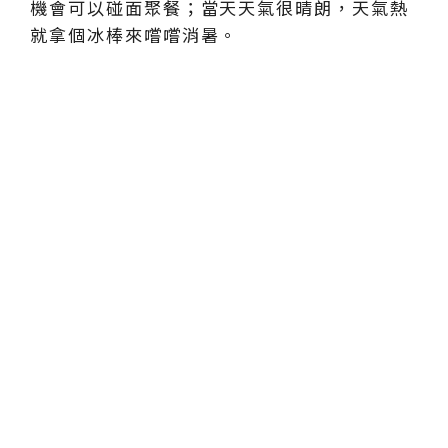
機會可以碰面聚餐；當天天氣很晴朗，天氣熱
就拿個冰棒來嚐嚐消暑。