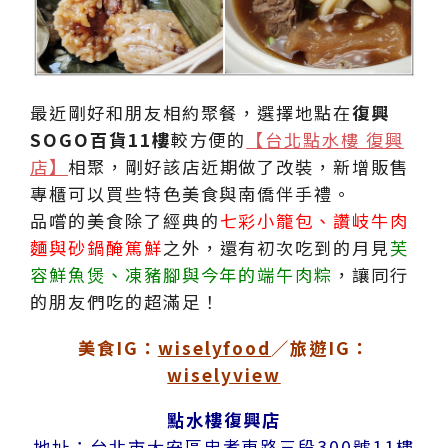
最近剛好和朋友相約聚餐，選擇地點在
復興
SOGO百貨11樓
較方便的
【台北點水樓 復興
店】
相聚，剛好該店近期做了改裝，新增販售
專櫃可以買些特色美食與南僑伴手禮。
品嚐的美食除了經典的
七彩小籠包、讚岐牛肉
麵與砂鍋醃篤鮮
之外，還有初次吃到的月見
芙
容鮮魚煲、凍豬腳與今年的端午肉粽
，讓同行
的朋友們吃的超滿足！
美食IG：
wiselyfood
／旅遊IG：
wiselyview
點水樓復興店
地址：台北市大安區忠孝東路三段300號11樓