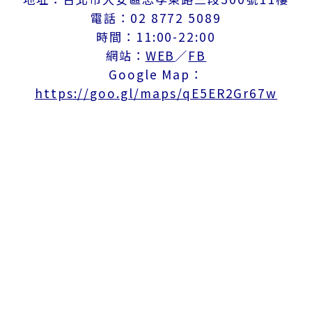
電話：02 8772 5089
時間：11:00-22:00
網站：
WEB
／
FB
Google Map：
https://goo.gl/maps/qE5ER2Gr67w