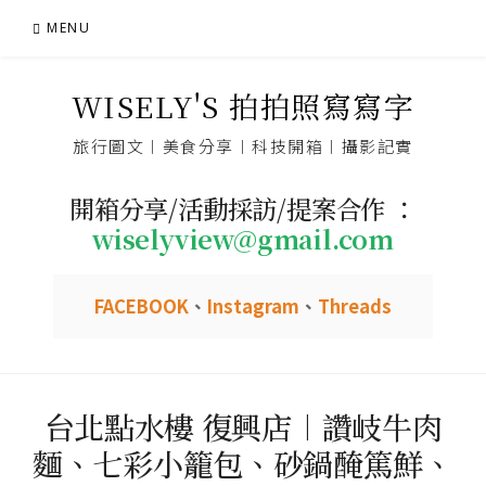
Skip
MENU
to
content
WISELY'S 拍拍照寫寫字
旅行圖文︱美食分享︱科技開箱︱攝影記實
開箱分享/活動採訪/提案合作 ：
wiselyview@gmail.com
FACEBOOK
、
Instagram
、
Threads
台北點水樓 復興店︱讚岐牛肉
麵、七彩小籠包、砂鍋醃篤鮮、