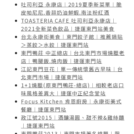
吐司利亞 永康店︱2019夏季新菜單︱脆
皮帕尼尼.香蒜奶油鮮蝦.南法粉紅酒
TOASTERIA CAFE 吐司利亞永康店︱
2021全新菜色飲品︱捷運東門站美食
台北永康街美食︱東門餃子館︱推薦鍋貼
＞蒸餃＞水餃︱捷運東門站
東門鴨莊 中正總店︱台北東門市場燒臘老
店︱鴨腿飯.燒肉飯︱捷運東門站
江記東門豆花︱單一傳統懷舊古早味︱台
北東門市場︱捷運東門站
1+1燒臘(原東門鴨莊-總店)︱相較老店口
味風格差異大︱捷運中正紀念堂站
Focus Kitchen 肯恩廚房︱永康街美式
餐廳︱捷運東門站
政江號2015︱酒釀湯圓、甜不辣&雞絲麵
︱捷運東門站
東門鴨莊2013︱東門市場著名燒臘︱限