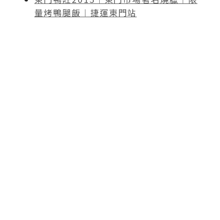
量烤鴨腿飯︱捷運東門站