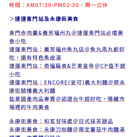
時間：AM07:30-PM02:30，周一公休
＞
捷運東門站及永康街美食
東門赤肉羹&義芳福州丸＠捷運東門站必嚐美
食小吃
捷運東門站：義芳福州魚丸店＠魚丸燕丸都好
吃，還有特色魚皮湯
捷運東門站：奇福扁食&芒果皇帝＠CP值不錯
小吃
捷運東門站：ENCORE(安可)義大利麵＠原永
康街騎樓義大利麵
鈜景國產肉品專賣＠認證台牛超好吃，隱藏市
場裡的牛肉美食
永康街美食：和茗甘味處＠日式抺茶甜品
永康街美食：永康刀削麵＠限定蕃茄牛肉麵湯