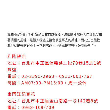
我和小D都覺得他們家的豆花口感很棒，嚐進嘴裡那種入口即化又帶
著清甜的風味，是讓人嚐過之後會很想再去的美味，而花生也很軟
綿但就是有點跟不上豆花的味道，不過還是覺得很好吃就是了。
利隆餅店
地址：台北市中正區信義路二段79巷15之1號
隔壁
電話：02-2395-2963、0933-001-767
時間：AM07:00-PM13:00，周一公休
東門江記豆花
地址：台北市中正區金山南路一段142巷5號
電話：0968-109-709