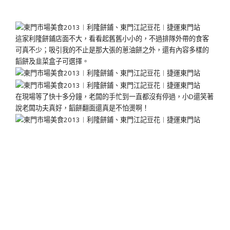
這家利隆餅鋪店面不大，看看起舊舊小小的，不過排隊外帶的食客
可真不少；吸引我的不止是那大張的蔥油餅之外，還有內容多樣的
饀餅及韭菜盒子可選擇。
在現場等了快十多分鐘，老闆的手忙到一直都沒有停過，小D還笑著
說老闆功夫真好，饀餅翻面還真是不怕燙啊！