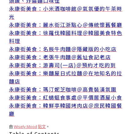
頭讚、炸醬麵口味佳
永康街美食：小米酒咖啡館＠氣氛優的午茶時
光
永康街美食：麗水街江浙點心＠傳統懷舊餐廳
永康街美食：徐羅伐韓國料理＠韓國美食特色
料理
永康街美食：名辰牛肉麵＠隱藏版的小吃店
永康街美食：老張牛肉麵＠舊址食記老店
永康街美食：游壽司(一店)＠預約才吃的到
永康街美食：樂麵屋日式拉麵＠在地知名的拉
麵店
永康街美食：瑪汀妮芝咖啡＠高貴裝潢氛圍
永康街美食：紅蜻蜓食事處＠平價居酒屋小食
永康街美食：韓鮮亭韓國烤肉店＠庶民韓國餐
廳
由
Wisely Mood
貼文
。
Table of Contents