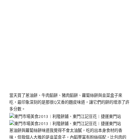
當天買了蔥油餅、牛肉饀餅、豬肉饀餅、蘿蔔絲餅與韭菜盒子來
吃，最印象深刻的是那很Q又香的麵皮味道，讓它們的餅的增添了許
多分數。
蔥油餅與蘿蔔絲餅味道我覺得不會太油膩，吃的出本身食材的香
味，但我個人大推的是韭菜盒子，內饀豐富有粉絲搭配，比包肉的