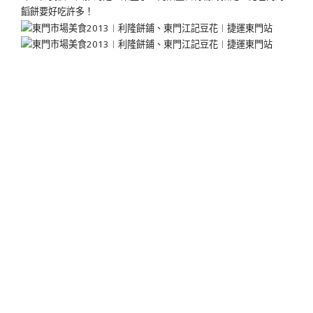
饀餅要好吃許多！