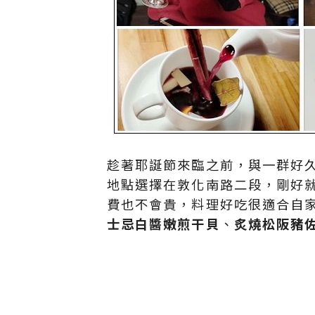
趁著耶誕節來臨之前，與一群好久
地點選擇在敦化南路二段，剛好
費也不會貴，料理好吃很適合自
士忌白醬嫩煎干貝
、
炙燒松阪豬