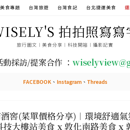
美食專題
台灣旅遊
台灣食記
台北捷運美食
連
WISELY'S 拍拍照寫寫
旅行圖文︱美食分享︱科技開箱︱攝影記實
活動採訪/提案合作 ：
wiselyview@
FACEBOOK
、
Instagram
、
Threads
南酒窖(菜單價格分享)︱環境舒適
大樓站美食 x 敦化南路美食 x 