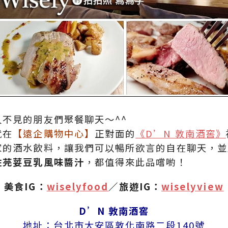
不見的朋友們聚餐聊天～^^
就在
【遠企購物中心】
正對面的
《D’N 敦南酒窖》
家的酒水飲料，讓我們可以暢所欲言的自在聊天，並
佐芫荽豆乳風味醬汁
，都值得來此品嚐喲！
美食IG：
wiselyfood
／旅遊IG：
wiselyview
D’N 敦南酒窖
地址：台北市大安區敦化南路二段140號