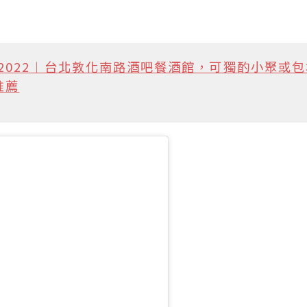
2022︱台北敦化南路酒吧餐酒館，可獨酌小聚或包
推薦