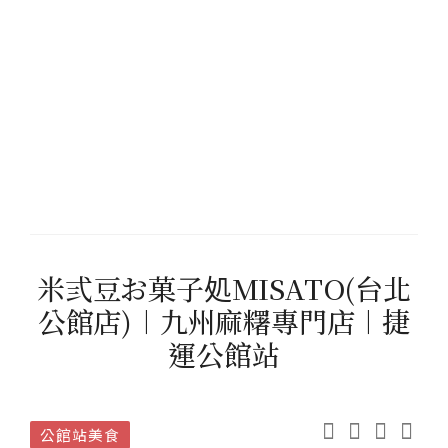
米弎豆お菓子処MISATO(台北
公館店)︱九州麻糬專門店︱捷
運公館站
公館站美食