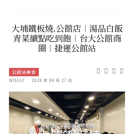
大埔鐵板燒.公館店︱湯品白飯
青菜續點吃到飽︱台大公館商
圈︱捷運公館站
公館站美食
WISELY
2026 年 04 月 27 日