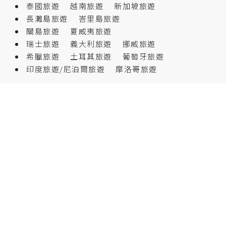
泰國旅遊
越南旅遊
新加坡旅遊
長灘島旅遊
峇里島旅遊
關島旅遊
夏威夷旅遊
瑞士旅遊
義大利旅遊
挪威旅遊
希臘旅遊
土耳其旅遊
葡萄牙旅遊
印度旅遊/尼泊爾旅遊
摩洛哥旅遊
Hello…我是衛斯理（點圖）
來信連絡／活動邀請／提案合作 ：
wiselyview@gmail.com