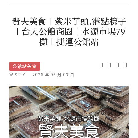
賢夫美食︱紫米芋頭.港點粽子
︱台大公館商圈︱水源市場79
攤︱捷運公館站
公館站美食
WISELY
2026 年 06 月 03 日