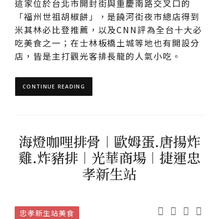
這家位於台北市開封街與重慶南路交叉口的
「福州世祖胡椒餅」，是饒河街夜市總店得到
米其林必比登推薦，以及CNN評為全台十大必
吃美食之一；在士林板橋土城等地也有開設分
店，皆是主打觀光客排長龍的人氣小吃。
CONTINUE READING
海燈咖哩排骨︱歐姆蛋.唐揚炸
雞.炸豬排︱光華商場︱捷運忠
孝新生站
忠孝新生站美食