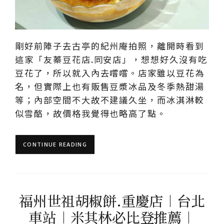
剛好前陣子去古亭的紀州庵拍照，離開時看到
這家「友蓁豆花店.同安店」，想想好久沒有吃
豆花了，所以就入內去嚐嚐。店家雖以豆花為
名，但實際上也有販售豆漿冰品及冬季熱甜湯
等；內部空間不大故不建議久坐，而冰淇淋較
似雪酪，故價格我覺得也略高了點。
CONTINUE READING
福州世祖胡椒餅.重慶店︱台北
車站︱米其林必比登推薦︱