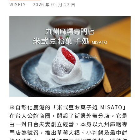
WISELY
2026 年 01 月 22 日
來自彰化鹿港的「米弎豆お菓子処 MISATO」
在台大公館商圈，開設了街邊外帶分店。它是
由一對日台夫妻創立經營，本身以九州麻糬專
門店為號召，推出草莓大福、小判餅及最中餅