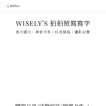
Skip
MENU
to
content
WISELY'S 拍拍照寫寫字
旅行圖文︱美食分享︱科技開箱︱攝影記實