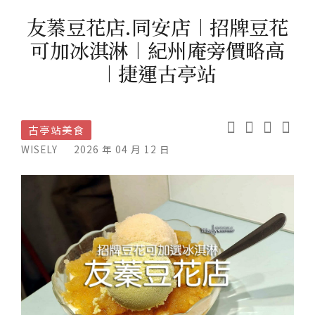
友蓁豆花店.同安店︱招牌豆花
可加冰淇淋︱紀州庵旁價略高
︱捷運古亭站
古亭站美食
WISELY
2026 年 04 月 12 日