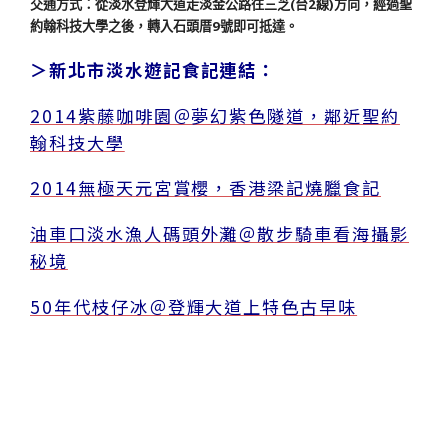
交通方式：從淡水登輝大道走淡金公路往三芝(台2線)方向，經過聖
約翰科技大學之後，轉入石頭厝9號即可抵達。
＞新北市淡水遊記食記連結：
2014紫藤咖啡園＠夢幻紫色隧道，鄰近聖約
翰科技大學
2014無極天元宮賞櫻，香港梁記燒臘食記
油車口淡水漁人碼頭外灘＠散步騎車看海攝影
秘境
50年代枝仔冰＠登輝大道上特色古早味