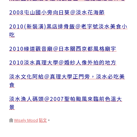
2008屯山國小旁向日葵＠淡水花海節
2010(新裝潢)黑店排骨飯＠老字號淡水美食小
吃
2010緣道觀音廟＠日本關西京都風格廟宇
2010淡水真理大學＠婚紗人像外拍的地方
淡水文化阿給＠真理大學正門旁，淡水必吃美
食
淡水漁人碼頭＠2007聖帕颱風來臨前色溫大
景
由
Wisely Mood
貼文
。