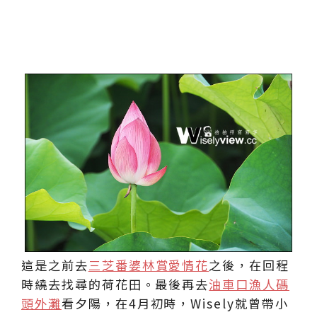
這是之前去
三芝番婆林賞愛情花
之後，在回程
時繞去找尋的荷花田。最後再去
油車口漁人碼
頭外灘
看夕陽，在4月初時，Wisely就曾帶小