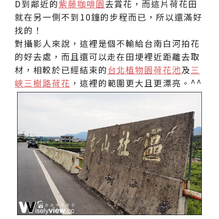
D到鄰近的
紫藤咖啡園
去賞花，而這片荷花田
就在另一側不到10鐘的步程而已，所以還滿好
找的！
對攝影人來說，這裡是個不輸給台南白河拍花
的好去處，而且還可以走在田埂裡近距離去取
材，相較於已經結束的
台北植物園荷花池
及
三
峽三樹路荷花
，這裡的範圍更大且更漂亮。^^