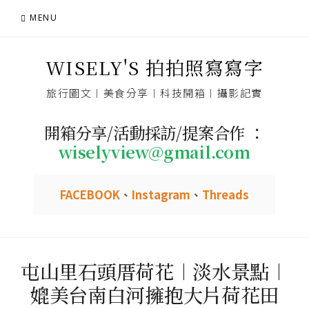
Skip
MENU
to
content
WISELY'S 拍拍照寫寫字
旅行圖文︱美食分享︱科技開箱︱攝影記實
開箱分享/活動採訪/提案合作 ：
wiselyview@gmail.com
FACEBOOK
、
Instagram
、
Threads
屯山里石頭厝荷花︱淡水景點︱
媲美台南白河擁抱大片荷花田