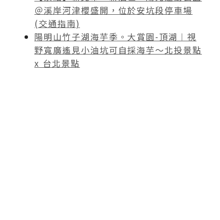
＠溪岸河津櫻盛開，位於安坑段停車場
(交通指南)
陽明山竹子湖海芋季。大賞園-頂湖︱視
野寬廣遙見小油坑可自採海芋～北投景點
x 台北景點