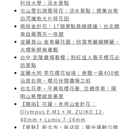
科技大學︱淡水景點
屯山里石頭厝荷花︱淡水景點︱媲美台南
白河擁抱大片荷花田
南投金針花︱17個景點路線建議︱台北開
車自駕兩天一夜遊
宜蘭員山 金車蘭花園︱欣賞秀麗蝴蝶蘭，
大嚐新鮮無毒蝦
台中 武陵農場春櫻︱粉紅佳人春天櫻花必
訪景點
宜蘭大同 李花櫻花秘境︱泰雅一路400號
沿途右側，櫻花休閒農場之前
台北花季。平菁街櫻花巷_交通停車︱陽
明山寒櫻綻放美景
【隨拍】花蓮。赤柯山金針花：
Olympus E-M1 + M. ZUIKO 12-
40mm + Lumix 7-14mm
【景點】新北市。新店區：陽光運動公園