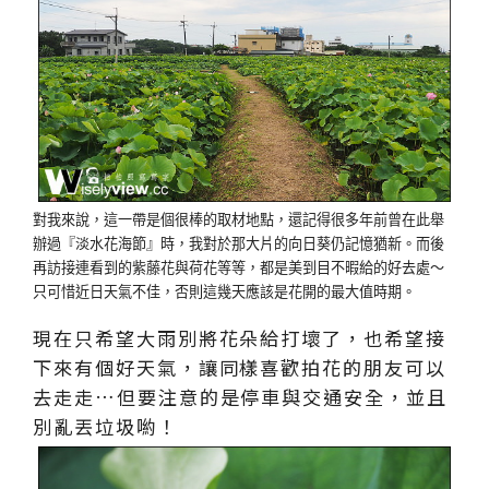
對我來說，這一帶是個很棒的取材地點，還記得很多年前曾在此舉
辦過『淡水花海節』時，我對於那大片的向日葵仍記憶猶新。而後
再訪接連看到的紫藤花與荷花等等，都是美到目不暇給的好去處～
只可惜近日天氣不佳，否則這幾天應該是花開的最大值時期。
現在只希望大雨別將花朵給打壞了，也希望接
下來有個好天氣，讓同樣喜歡拍花的朋友可以
去走走…但要注意的是停車與交通安全，並且
別亂丟垃圾喲！