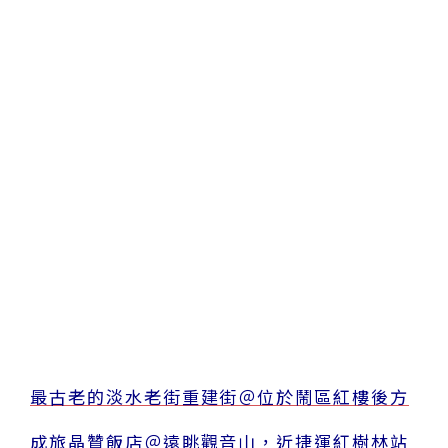
最古老的淡水老街重建街＠位於鬧區紅樓後方
成旅晶贊飯店＠遠眺觀音山，近捷運紅樹林站