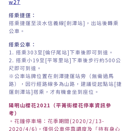
w27
搭乘捷運：
搭乘捷運至淡水信義線[劍潭站]，出站後轉乘
公車。
搭乘公車：
1. 搭乘303至[倫仔尾站]下車後即可到達。
2. 搭乘小19至[平等里站]下車後步行約500公
尺即可到達。
※公車站牌位置在劍潭捷運站旁（無需過馬
路），因行經路線多為山路，建議從起點站[捷
運劍潭站]搭乘，才有機會坐到座位。
陽明山櫻花2021（平菁街櫻花停車資訊參
考）
。花鐘停車場：花季期間(2020/2/13-
2020/4/6)，僅供公車停靠調度及「持有身心