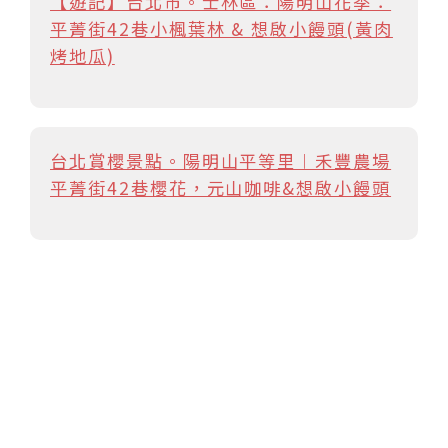
【遊記】台北市。士林區：陽明山花季：
平菁街42巷小楓葉林 & 想啟小饅頭(黃肉
烤地瓜)
台北賞櫻景點。陽明山平等里︱禾豐農場
平菁街42巷櫻花，元山咖啡&想啟小饅頭