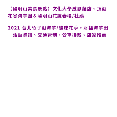
（陽明山美食景點）文化大學感恩麵店、頂湖
花谷海芋園＆陽明山花鐘春櫻/杜鵑
2021 台北竹子湖海芋/繡球花季。財福海芋田
︱活動資訊、交通管制、公車接駁、店家推薦