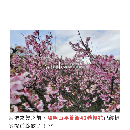
寒流來襲之前，
陽明山平菁街42巷櫻花
已經悄
悄提前綻放了！^^