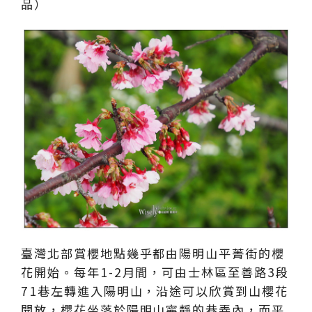
品）
臺灣北部賞櫻地點幾乎都由陽明山平菁街的櫻
花開始。每年1-2月間，可由士林區至善路3段
71巷左轉進入陽明山，沿途可以欣賞到山櫻花
開放，櫻花坐落於陽明山寧靜的巷弄內，而平