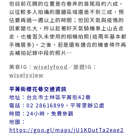
但目前花開的位置是在巷弄的首尾段約六成，
以往較多人拍攝的圍牆區域還是不到三成，預
估要再過一週以上的時間；但因天氣與疫情的
因素變化大，所以趁著好天氣騎機車上山去走
走，也複習久未使用的相機拍照(這兩年基本都
手機居多)。之後，若是還有適合的機會條件再
去補拍記錄中段的照片…
美食IG：
wiselyfood
／旅遊IG：
wiselyview
平菁街櫻花巷交通資訊
地址：台北市士林區平菁街42巷
電話：02 28616899，平等里辦公處
時間：24小時，免費參觀
地圖：
https://goo.gl/maps/jU1KDutTa2eae2