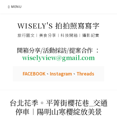
Skip
MENU
to
content
WISELY'S 拍拍照寫寫字
旅行圖文︱美食分享︱科技開箱︱攝影記實
開箱分享/活動採訪/提案合作 ：
wiselyview@gmail.com
FACEBOOK
、
Instagram
、
Threads
台北花季。平菁街櫻花巷_交通
停車︱陽明山寒櫻綻放美景