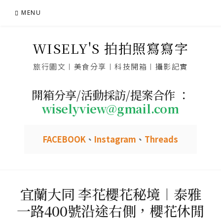
Skip
MENU
to
content
WISELY'S 拍拍照寫寫字
旅行圖文︱美食分享︱科技開箱︱攝影記實
開箱分享/活動採訪/提案合作 ：
wiselyview@gmail.com
FACEBOOK
、
Instagram
、
Threads
宜蘭大同 李花櫻花秘境︱泰雅
一路400號沿途右側，櫻花休閒