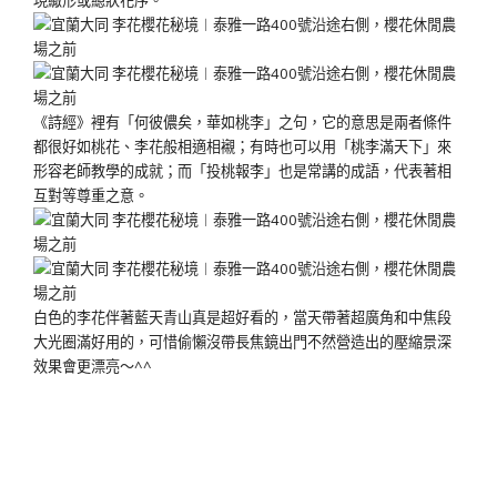
現繖形或總狀花序。
《詩經》裡有「何彼儂矣，華如桃李」之句，它的意思是兩者條件
都很好如桃花、李花般相適相襯；有時也可以用「桃李滿天下」來
形容老師教學的成就；而「投桃報李」也是常講的成語，代表著相
互對等尊重之意。
白色的李花伴著藍天青山真是超好看的，當天帶著超廣角和中焦段
大光圈滿好用的，可惜偷懶沒帶長焦鏡出門不然營造出的壓縮景深
效果會更漂亮～^^