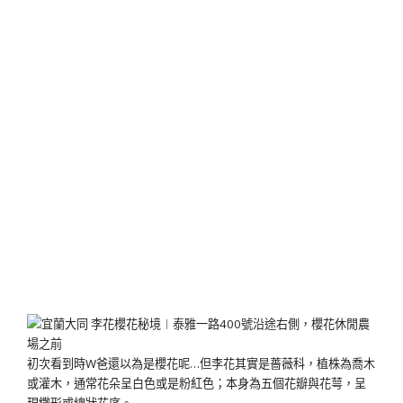
初次看到時W爸還以為是櫻花呢…但李花其實是薔薇科，植株為喬木
或灌木，通常花朵呈白色或是粉紅色；本身為五個花瓣與花萼，呈