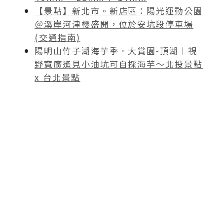
【景點】新北市。新店區：陽光運動公園
＠溪岸河津櫻盛開，位於安坑段停車場
(交通指南)
陽明山竹子湖海芋季。大賞園-頂湖︱視
野寬廣遙見小油坑可自採海芋～北投景點
x 台北景點