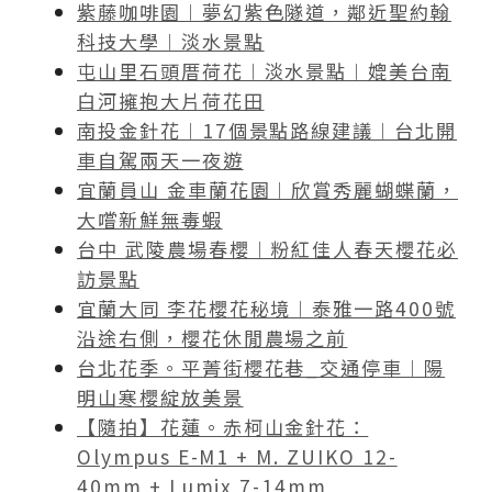
紫藤咖啡園︱夢幻紫色隧道，鄰近聖約翰
科技大學︱淡水景點
屯山里石頭厝荷花︱淡水景點︱媲美台南
白河擁抱大片荷花田
南投金針花︱17個景點路線建議︱台北開
車自駕兩天一夜遊
宜蘭員山 金車蘭花園︱欣賞秀麗蝴蝶蘭，
大嚐新鮮無毒蝦
台中 武陵農場春櫻︱粉紅佳人春天櫻花必
訪景點
宜蘭大同 李花櫻花秘境︱泰雅一路400號
沿途右側，櫻花休閒農場之前
台北花季。平菁街櫻花巷_交通停車︱陽
明山寒櫻綻放美景
【隨拍】花蓮。赤柯山金針花：
Olympus E-M1 + M. ZUIKO 12-
40mm + Lumix 7-14mm