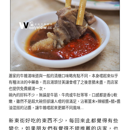
蕭家的牛雜湯味道與一般的清燉口味略有點不同，本身嚐起來似乎
有種淡淡的中藥香，而且湯頭甘美讓會嚐了之後意猶未盡，而店家
也提供免費續湯一次。
碗內的好料不少，無論是牛筋、牛肉或牛肚等等，口感都是香Q軟
嫩，雖然不是超大碗但卻讓人嚐的很滿足，沾著薑末+辣椒醬+醋+醬
油混搭的沾醬，讓牛雜嚐起來更顯不同風味…
新東街好吃的東西不少，每回來此都覺得有些
變化，如果朋友們有覺得不錯推薦的店家，也