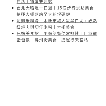
白切︱捷運雙連站
台北大稻埕一日遊︱15個步行景點美食︱
捷運大橋頭站至大稻埕碼頭
阿卿米粉湯︱木新市場人氣黑白切，必點
紅燒肉與切仔米粉︱木柵美食
兄妹美食館︱平價簡餐便當熱炒︱巨無霸
蛋包飯︱錦州街美食︱捷運行天宮站