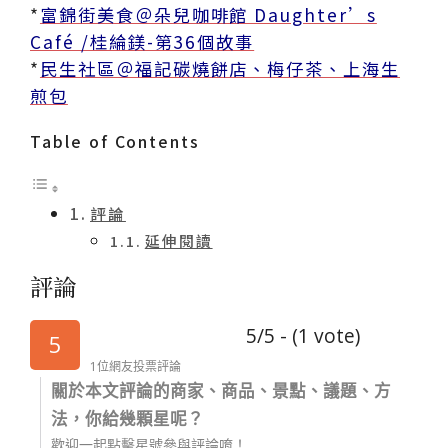
*
富錦街美食＠朵兒咖啡館 Daughter’s
Café /桂綸鎂-第36個故事
*
民生社區＠福記碳燒餅店、梅仔茶、上海生
煎包
Table of Contents
評論
延伸閱讀
評論
5/5 - (1 vote)
5
1位網友投票評論
關於本文評論的商家、商品、景點、議題、方
法，你給幾顆星呢？
歡迎一起點擊星號參與評論唷！