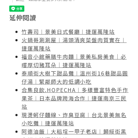
延伸閱讀
竹壽司︱景美日式餐廳︱捷運萬隆站
火鍋哥涮涮屋︱湯頭清爽菜盤肉質實在︱
捷運萬隆站
福音小館藥膳牛肉麵｜景美私房美食｜必
嚐厚切豬耳朵｜捷運萬隆站
泰順街大樹下甜品攤︱溫州街16巷甜品圓
仔湯︱緊鄰師大的低調小吃
合集良飲.HOPECHA︱多樣豐富特色手作
果茶︱日本品牌跨海合作︱捷運南京三民
站
現燙蚵仔麵線、炸臭豆腐︱台北景美無名
小吃攤︱捷運萬隆站
阿德油飯︱大稻埕一甲子老店︱歸綏街黑