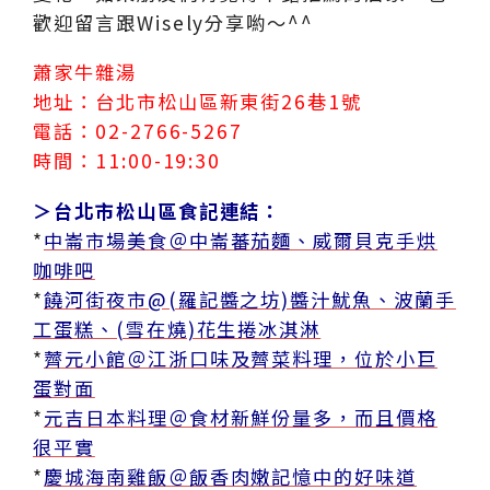
歡迎留言跟Wisely分享喲～^^
蕭家牛雜湯
地址：台北市松山區新東街26巷1號
電話：02-2766-5267
時間：11:00-19:30
＞台北市松山區食記連結：
*
中崙市場美食＠中崙蕃茄麵、威爾貝克手烘
咖啡吧
*
饒河街夜市@(羅記醬之坊)醬汁魷魚、波蘭手
工蛋糕、(雪在燒)花生捲冰淇淋
*
薺元小館＠江浙口味及薺菜料理，位於小巨
蛋對面
*
元吉日本料理＠食材新鮮份量多，而且價格
很平實
*
慶城海南雞飯＠飯香肉嫩記憶中的好味道