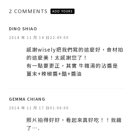
2 COMMENTS
ADD YOURS
表
DINO SHIAO
示
2014 年 11 月 14 日22:49:00
:
感謝wisely把我們寫的這麼好，食材拍
的這麼美！太感謝您了！
有一點要更正，其實 牛雜湯的沾醬是
薑末+辣椒醬+醋+醬油
表
GEMMA CHIANG
示
2014 年 11 月 17 日01:06:00
:
照片拍得好好，看起來真好吃！！我餓
了….