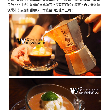
美味，並且透過蒸煮的方式讓它不會有任何的油膩感，再沾著蘿蔔
泥醬汁吃更顯鮮甜風味，令我至今回味再三呢！