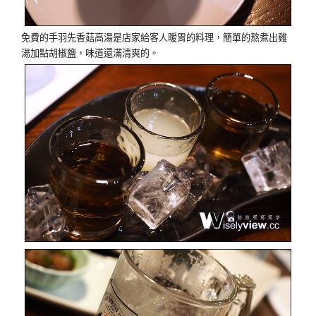
免費的手羽先香菇高湯是店家給客人暖胃的料理，簡單的熬煮出雞
湯加點胡椒鹽，味道還滿清爽的。