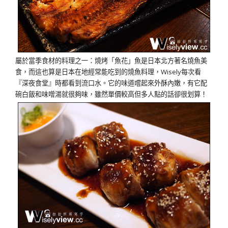
屬於當季食材的料理之一：燒烤「魚花」魚是日本北方著名燒魚美
食，而這也算是日本在地經常能吃到的燒魚料理，Wisely每次看
『深夜食堂』時都看到流口水。它的味道嚐起來外酥內嫩，有它配
碗白飯和味噌湯就很夠味，雖然單價較高但多人點的話卻很划算！