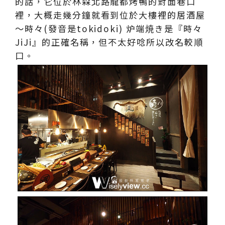
的話，它位於林森北路龍都烤鴨的對面巷口
裡，大概走幾分鐘就看到位於大樓裡的居酒屋
～時々(發音是tokidoki) 炉端焼き是『時々
JiJi』的正確名稱，但不太好唸所以改名較順
口。