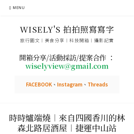
Skip
MENU
to
content
WISELY'S 拍拍照寫寫字
旅行圖文︱美食分享︱科技開箱︱攝影記實
開箱分享/活動採訪/提案合作 ：
wiselyview@gmail.com
FACEBOOK
、
Instagram
、
Threads
時時爐端燒︱來自四國香川的林
森北路居酒屋︱捷運中山站