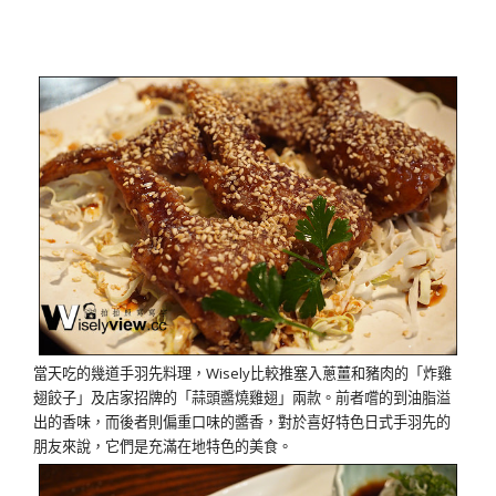
當天吃的幾道手羽先料理，Wisely比較推塞入蔥薑和豬肉的「炸雞
翅餃子」及店家招牌的「蒜頭醬燒雞翅」兩款。前者嚐的到油脂溢
出的香味，而後者則偏重口味的醬香，對於喜好特色日式手羽先的
朋友來說，它們是充滿在地特色的美食。