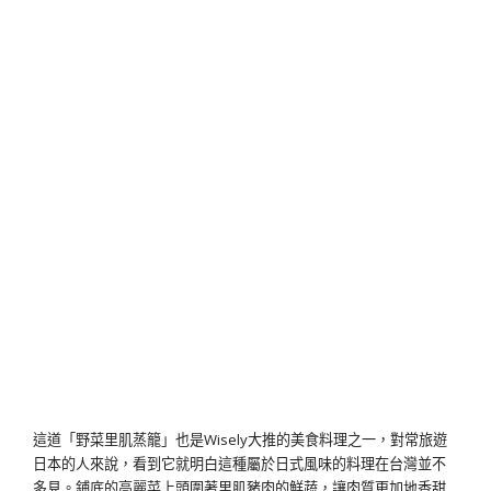
這道「野菜里肌蒸籠」也是Wisely大推的美食料理之一，對常旅遊
日本的人來說，看到它就明白這種屬於日式風味的料理在台灣並不
多見。鋪底的高麗菜上頭圍著里肌豬肉的鮮蔬，讓肉質更加地香甜