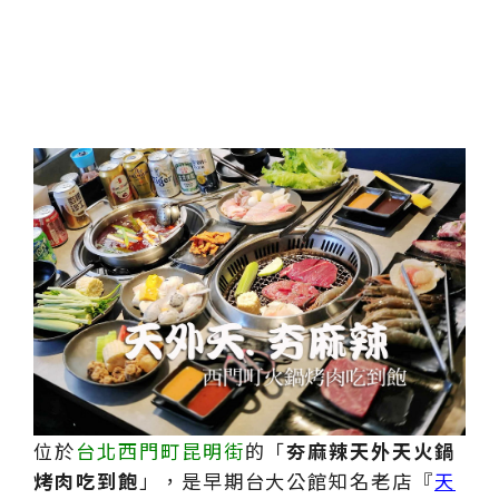
位於
台北西門町昆明街
的「
夯麻辣天外天火鍋
烤肉吃到飽
」，是早期台大公館知名老店『
天