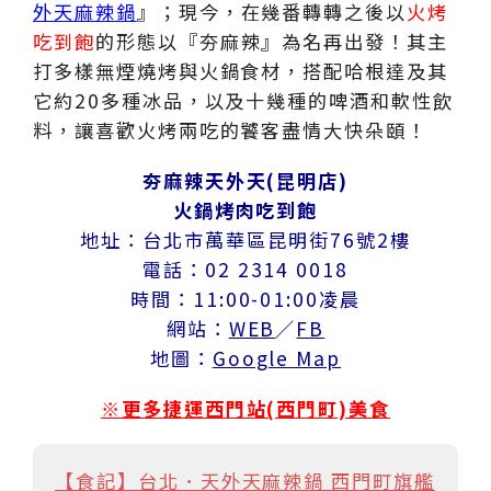
外天麻辣鍋
』；現今，在幾番轉轉之後以
火烤
吃到飽
的形態以『夯麻辣』為名再出發！其主
打多樣無煙燒烤與火鍋食材，搭配哈根達及其
它約20多種冰品，以及十幾種的啤酒和軟性飲
料，讓喜歡火烤兩吃的饕客盡情大快朵頤！
夯麻辣天外天(昆明店)
火鍋烤肉吃到飽
地址：台北市萬華區昆明街76號2樓
電話：02 2314 0018
時間：11:00-01:00凌晨
網站：
WEB
／
FB
地圖：
Google Map
※更多捷運西門站(西門町)美食
【食記】台北．天外天麻辣鍋 西門町旗艦