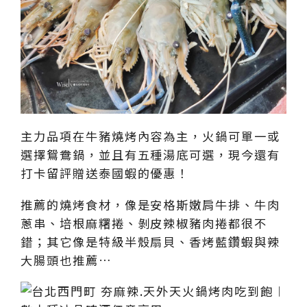
主力品項在牛豬燒烤內容為主，火鍋可單一或
選擇鴛鴦鍋，並且有五種湯底可選，現今還有
打卡留評贈送泰國蝦的優惠！
推薦的燒烤食材，像是安格斯嫩肩牛排、牛肉
蔥串、培根麻糬捲、剝皮辣椒豬肉捲都很不
錯；其它像是特級半殼扇貝、香烤藍鑽蝦與辣
大腸頭也推薦…