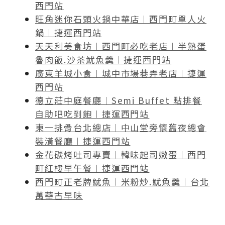
西門站
旺角迷你石頭火鍋中華店︱西門町單人火
鍋︱捷運西門站
天天利美食坊︱西門町必吃老店︱半熟蛋
魯肉飯.沙茶魷魚羹︱捷運西門站
廣東羊城小食︱城中市場巷弄老店︱捷運
西門站
德立莊中庭餐廳︱Semi Buffet 點排餐
自助吧吃到飽︱捷運西門站
東一排骨台北總店︱中山堂旁懷舊夜總會
裝潢餐廳︱捷運西門站
金花碳烤吐司專賣︱韓味起司嫩蛋︱西門
町紅樓早午餐︱捷運西門站
西門町正老牌魷魚︱米粉炒.魷魚羹︱台北
萬華古早味