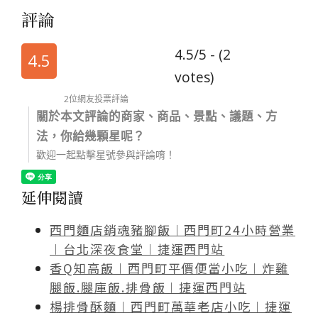
評論
4.5/5 - (2
4.5
votes)
2位網友投票評論
關於本文評論的商家、商品、景點、議題、方
法，你給幾顆星呢？
歡迎一起點擊星號參與評論唷！
延伸閱讀
西門麵店銷魂豬腳飯︱西門町24小時營業
︱台北深夜食堂︱捷運西門站
香Q知高飯︱西門町平價便當小吃︱炸雞
腿飯.腿庫飯.排骨飯︱捷運西門站
楊排骨酥麵︱西門町萬華老店小吃︱捷運