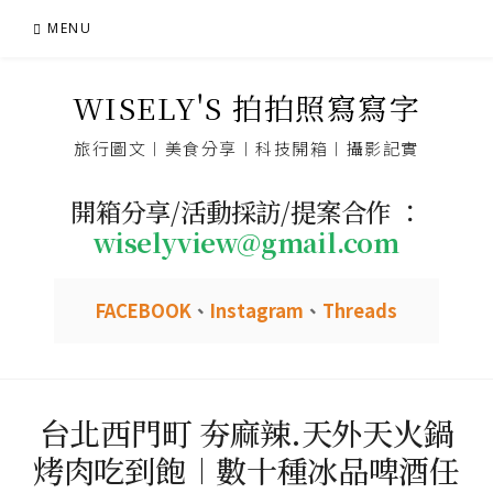
Skip
MENU
to
content
WISELY'S 拍拍照寫寫字
旅行圖文︱美食分享︱科技開箱︱攝影記實
開箱分享/活動採訪/提案合作 ：
wiselyview@gmail.com
FACEBOOK
、
Instagram
、
Threads
台北西門町 夯麻辣.天外天火鍋
烤肉吃到飽︱數十種冰品啤酒任