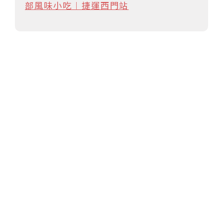
部風味小吃︱捷運西門站