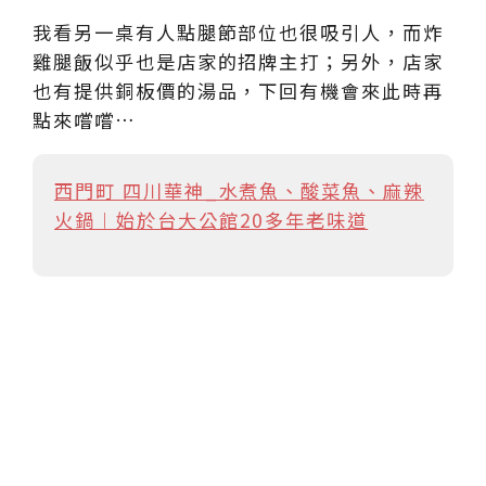
我看另一桌有人點腿節部位也很吸引人，而炸
雞腿飯似乎也是店家的招牌主打；另外，店家
也有提供銅板價的湯品，下回有機會來此時再
點來嚐嚐…
西門町 四川華神_水煮魚、酸菜魚、麻辣
火鍋︱始於台大公館20多年老味道