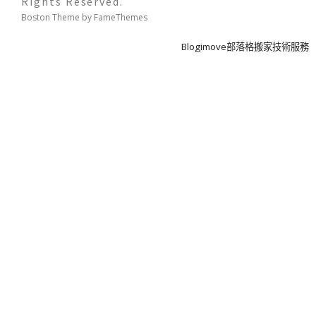
Rights Reserved.
Boston Theme by
FameThemes
Blogimove部落格搬家技術服務