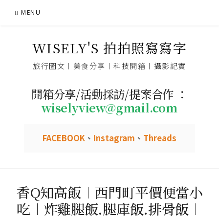
Skip
MENU
to
content
WISELY'S 拍拍照寫寫字
旅行圖文︱美食分享︱科技開箱︱攝影記實
開箱分享/活動採訪/提案合作 ：
wiselyview@gmail.com
FACEBOOK
、
Instagram
、
Threads
香Q知高飯︱西門町平價便當小
吃︱炸雞腿飯.腿庫飯.排骨飯︱