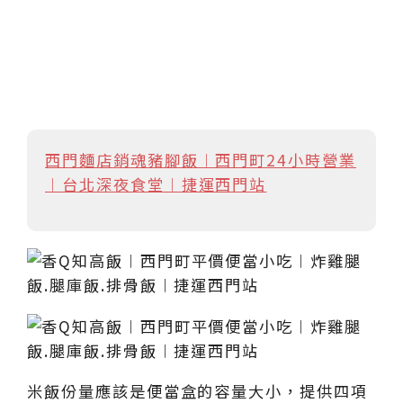
西門麵店銷魂豬腳飯︱西門町24小時營業
︱台北深夜食堂︱捷運西門站
米飯份量應該是便當盒的容量大小，提供四項