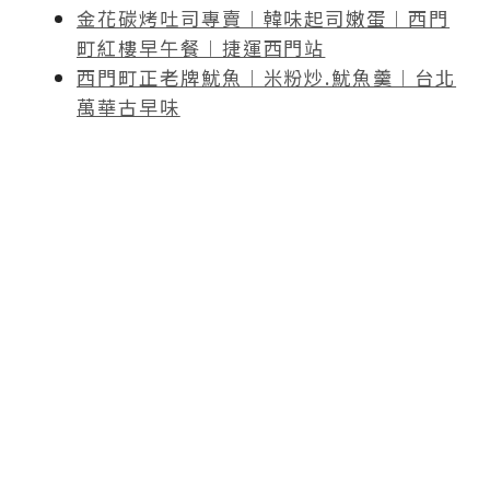
金花碳烤吐司專賣︱韓味起司嫩蛋︱西門
町紅樓早午餐︱捷運西門站
西門町正老牌魷魚︱米粉炒.魷魚羹︱台北
萬華古早味