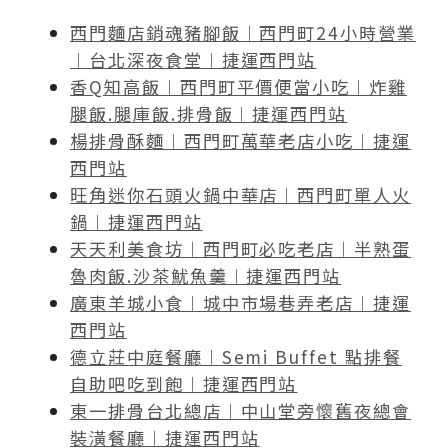
西門麵店銷魂豬腳飯︱西門町24小時營業
︱台北深夜食堂︱捷運西門站
香Q知高飯︱西門町平價便當小吃︱炸雞
腿飯.腿庫飯.排骨飯︱捷運西門站
楊排骨酥麵︱西門町萬華老店小吃︱捷運
西門站
旺角迷你石頭火鍋中華店︱西門町單人火
鍋︱捷運西門站
天天利美食坊︱西門町必吃老店︱半熟蛋
魯肉飯.沙茶魷魚羹︱捷運西門站
廣東羊城小食︱城中市場巷弄老店︱捷運
西門站
德立莊中庭餐廳︱Semi Buffet 點排餐
自助吧吃到飽︱捷運西門站
東一排骨台北總店︱中山堂旁懷舊夜總會
裝潢餐廳︱捷運西門站