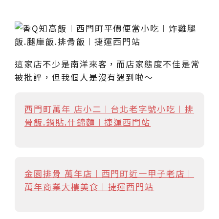
這家店不少是南洋來客，而店家態度不佳是常
被批評，但我個人是沒有遇到啦～
西門町萬年 店小二︱台北老字號小吃︱排
骨飯.鍋貼.什錦麵︱捷運西門站
金園排骨 萬年店︱西門町近一甲子老店︱
萬年商業大樓美食︱捷運西門站