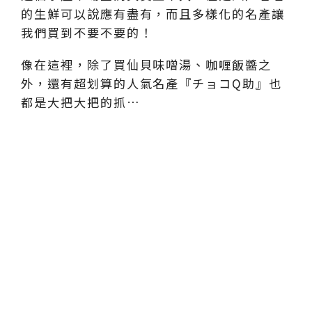
的生鮮可以說應有盡有，而且多樣化的名產讓
我們買到不要不要的！
像在這裡，除了買仙貝味噌湯、咖喱飯醬之
外，還有超划算的人氣名產『チョコQ助』也
都是大把大把的抓…