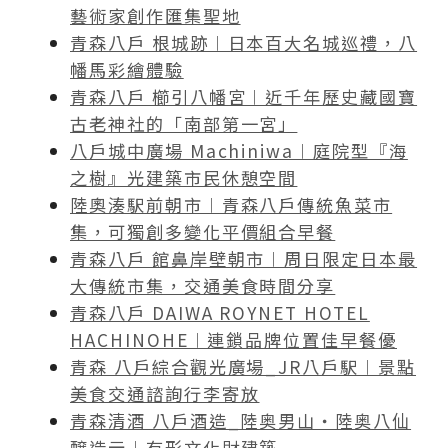
藝術家創作匯集聖地
青森八戶 根城跡︱日本百大名城巡禮，八
幡馬彩繪體驗
青森八戶 櫛引八幡宮︱近千年歷史藏國寶
古老神社的「南部第一宮」
八戶城中廣場 Machiniwa︱庭院型『海
之樹』光建築市民休憩空間
陸奧湊駅前朝市︱青森八戶傳統魚菜市
集，可獨創多變化平價組合早餐
青森八戶 館鼻岸壁朝市︱周日限定日本最
大傳統市集，交通美食時間分享
青森八戶 DAIWA ROYNET HOTEL
HACHINOHE︱連鎖品牌位置佳早餐優
青森 八戶綜合觀光廣場_JR八戶駅︱景點
美食交通諮詢行李寄放
青森清酒 八戶酒造_陸奥男山・陸奥八仙
醸造元︱有形文化財建築