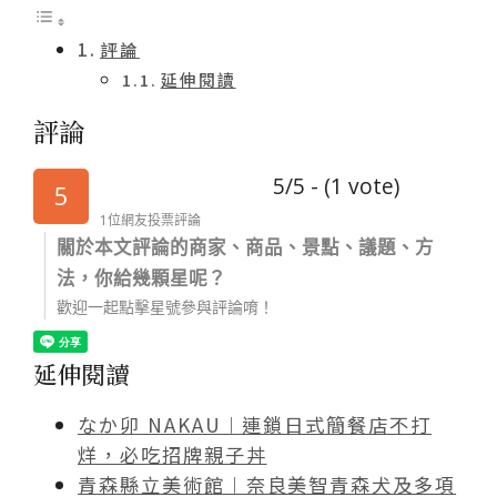
評論
延伸閱讀
評論
5/5 - (1 vote)
5
1位網友投票評論
關於本文評論的商家、商品、景點、議題、方
法，你給幾顆星呢？
歡迎一起點擊星號參與評論唷！
延伸閱讀
なか卯 NAKAU︱連鎖日式簡餐店不打
烊，必吃招牌親子丼
青森縣立美術館︱奈良美智青森犬及多項