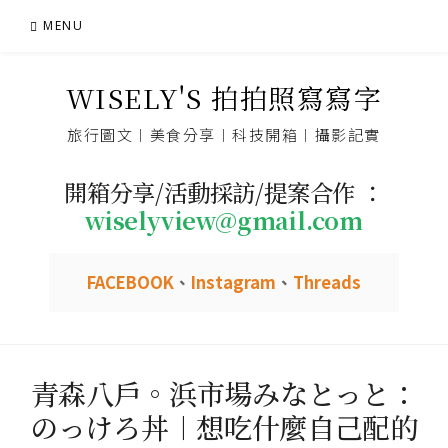
Skip
MENU
to
content
WISELY'S 拍拍照寫寫字
旅行圖文︱美食分享︱科技開箱︱攝影記實
開箱分享/活動採訪/提案合作 ：
wiselyview@gmail.com
FACEBOOK
、
Instagram
、
Threads
青森八戶。浜市場みなとっと：
のっけろ丼︱想吃什麼自己配的