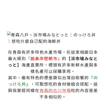
在青森有許多特色水產市場，在這家相鄰日本
最大級別
「館鼻岸壁朝市」
的
【浜市場みなと
っと】
海產直賣所，裡頭有許多新鮮水產與多
樣名產可以採購享用。
其中，最有特色的便是類似台灣自助餐的
『の
っけろ丼』
，可取想吃的食材做組合搭配，這
與我曾經同樣在
青森的古川市場
吃的內容是差
不多相似的。