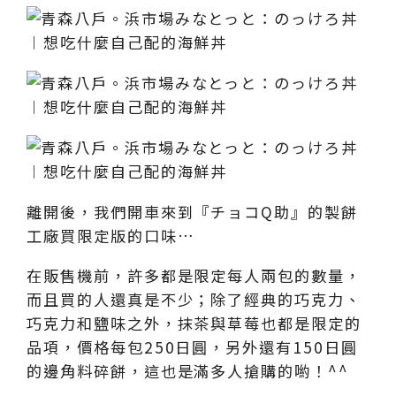
離開後，我們開車來到『チョコQ助』的製餅
工廠買限定版的口味…
在販售機前，許多都是限定每人兩包的數量，
而且買的人還真是不少；除了經典的巧克力、
巧克力和鹽味之外，抹茶與草莓也都是限定的
品項，價格每包250日圓，另外還有150日圓
的邊角料碎餅，這也是滿多人搶購的喲！^^