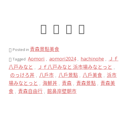
青森景點美食
Posted in
Aomori
aomori2024
hachinohe
Ｊｆ
Tagged
,
,
,
八戸みなと
Ｊｆ八戸みなと 浜市場みなとっと
,
,
のっけろ丼
八戶市
八戶景點
八戶美食
浜市
,
,
,
,
場みなとっと
海鮮丼
青森
青森景點
青森美
,
,
,
,
食
青森自由行
館鼻岸壁朝市
,
,