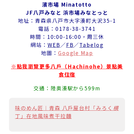
濱市場 Minatotto
JF八戸みなと 浜市場みなとっと
地址：青森県八戸市大字湊町大沢35-1
電話：0178-38-3741
時間：10:00-16:00，周三休
網站：
WEB
／
FB
／
Tabelog
地圖：
Google Map
※
點我瀏覽更多八戶（Hachinohe）景點美
食住宿
交通：陸奥湊駅から599m
味のめん匠︱青森 八戶屋台村「みろく横
丁」在地風味煮干拉麵