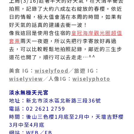
上周(3/16)趁著半天的好天氣，在大清早衝去
拍照，記錄了大約六成左右綻放的春櫻。依近
日的情報，極大值會落在本周的時間，如果有
好天氣的話真的建議去衝一波！
像我這回是使用含住宿的
皇冠海岸觀光圈超值
套票
兩天一夜遊，所以先把行李寄放好再過
去，可以比較輕鬆地拍照記錄，鄰近的三生步
道花也開了，順行可以去走走…^^
美食 IG：
wiselyfood
／旅遊 IG：
wiselyview
／
人像IG：
wiselyphoto
淡水無極天元宮
地址：新北市淡水區北新路三段36號
電話：02 2621 2759
時間：後山三色櫻1月底至2月中，天壇吉野櫻
3月中至4月底
網站：
WEB
／
FB