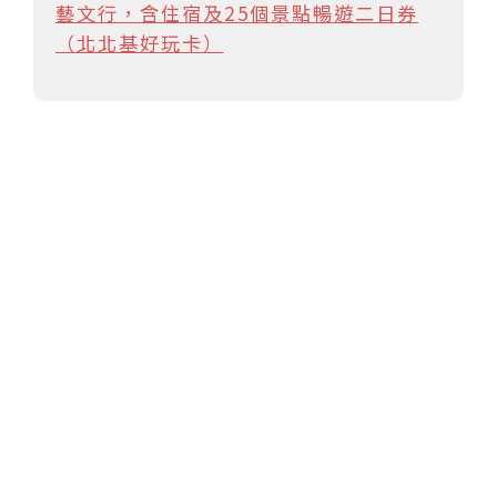
藝文行，含住宿及25個景點暢遊二日券
（北北基好玩卡）