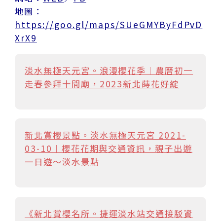
地圖：
https://goo.gl/maps/SUeGMYByFdPvD
XrX9
淡水無極天元宮。浪漫櫻花季︱農曆初一
走春參拜十間廟，2023新北蒔花好綻
新北賞櫻景點。淡水無極天元宮 2021-
03-10︱櫻花花期與交通資訊，親子出遊
一日遊～淡水景點
《新北賞櫻名所。捷運淡水站交通接駁資