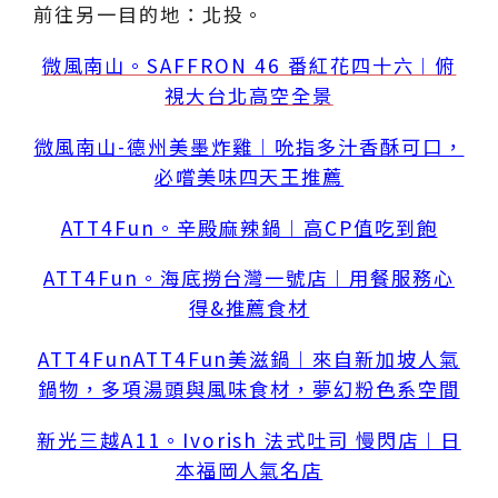
前往另一目的地：北投。
微風南山。SAFFRON 46 番紅花四十六︱俯
視大台北高空全景
微風南山-德州美墨炸雞︱吮指多汁香酥可口，
必嚐美味四天王推薦
ATT4Fun。辛殿麻辣鍋︱高CP值吃到飽
ATT4Fun。海底撈台灣一號店︱用餐服務心
得&推薦食材
ATT4FunATT4Fun美滋鍋︱來自新加坡人氣
鍋物，多項湯頭與風味食材，夢幻粉色系空間
新光三越A11。Ivorish 法式吐司 慢閃店︱日
本福岡人氣名店