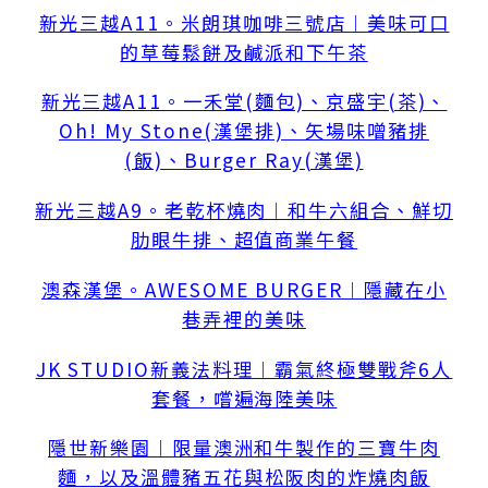
新光三越A11。米朗琪咖啡三號店︱美味可口
的草莓鬆餅及鹹派和下午茶
新光三越A11。一禾堂(麵包)、京盛宇(茶)、
Oh! My Stone(漢堡排)、矢場味噌豬排
(飯)、Burger Ray(漢堡)
新光三越A9。老乾杯燒肉︱和牛六組合、鮮切
肋眼牛排、超值商業午餐
澳森漢堡。AWESOME BURGER︱隱藏在小
巷弄裡的美味
JK STUDIO新義法料理︱霸氣終極雙戰斧6人
套餐，嚐遍海陸美味
隱世新樂園︱限量澳洲和牛製作的三寶牛肉
麵，以及溫體豬五花與松阪肉的炸燒肉飯