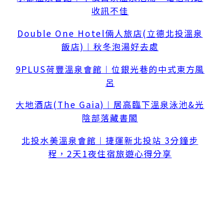
收訊不佳
Double One Hotel倆人旅店(立德北投溫泉
飯店)︱秋冬泡湯好去處
9PLUS荷豐溫泉會館︱位銀光巷的中式東方風
呂
大地酒店(The Gaia)︱居高臨下溫泉泳池&光
陰部落藏書閣
北投水美溫泉會館︱捷運新北投站 3分鐘步
程，2天1夜住宿旅遊心得分享