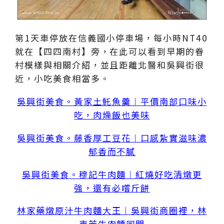
第1天車停放在信義國小停車場，每小時NT40
就在【四四南村】旁，在此可以看到早期的眷
村模樣與相關介紹，並且距離北醫和吳興街很
近，小吃美食相當多。
吳興街美食。黃家土魠魚羹︱平價南部口味小
吃，肉燥飯也美味
吳興街美食。藤香厚工豆花︱口感紮實滋味濃
郁香而不膩
吳興街美食。穆記牛肉麵︱紅燒好吃清燉更
強，還有必嚐斤餅
林家藥燉原汁牛肉麵大王︱吳興街商圈裡，林
東芳牛肉麵同門