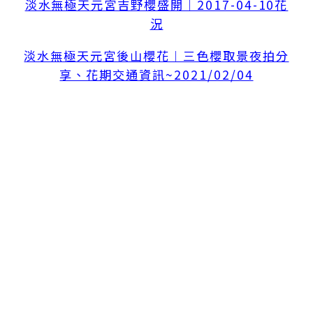
淡水無極天元宮吉野櫻盛開︱2017-04-10花
況
淡水無極天元宮後山櫻花︱三色櫻取景夜拍分
享、花期交通資訊~2021/02/04