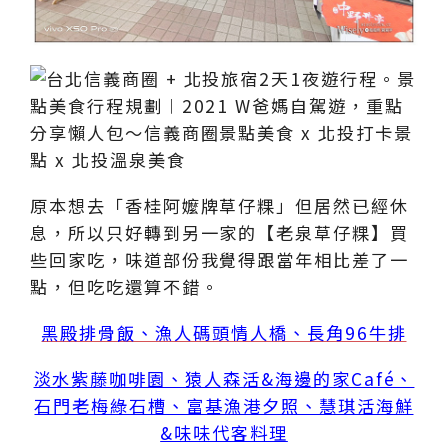
原本想去「香桂阿嬤牌草仔粿」但居然已經休
息，所以只好轉到另一家的【老泉草仔粿】買
些回家吃，味道部份我覺得跟當年相比差了一
點，但吃吃還算不錯。
黑殿排骨飯、漁人碼頭情人橋、長角96牛排
淡水紫藤咖啡園、猿人森活&海邊的家Café、
石門老梅綠石槽、富基漁港夕照、慧琪活海鮮
&味味代客料理