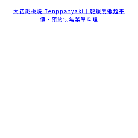
大初鐵板燒 Tenppanyaki︱龍蝦明蝦超平
價，預約制無菜單料理