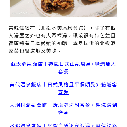
當晚住宿在【北投水美溫泉會館】，除了有個
人湯屋之外也有大眾裸湯，環境很有特色並且
裡頭還有日本愛媛的神轎，本身提供的北投酒
家菜也很道地又美味。
亞太溫泉飯店︱禪風日式山泉風呂+綠漾雙人
套餐
美代溫泉飯店︱日式風格且平價頗受外籍遊客
喜愛
天玥泉溫泉會館︱環境舒適附茶餐，盥洗浴劑
齊全
水都溫泉會館︱平價白磺溫泉泡湯，電信網路