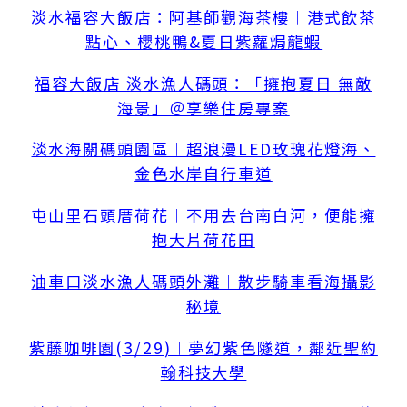
淡水福容大飯店：阿基師觀海茶樓︱港式飲茶
點心、櫻桃鴨&夏日紫蘿焗龍蝦
福容大飯店 淡水漁人碼頭：「擁抱夏日 無敵
海景」＠享樂住房專案
淡水海關碼頭園區︱超浪漫LED玫瑰花燈海、
金色水岸自行車道
屯山里石頭厝荷花︱不用去台南白河，便能擁
抱大片荷花田
油車口淡水漁人碼頭外灘︱散步騎車看海攝影
秘境
紫藤咖啡園(3/29)︱夢幻紫色隧道，鄰近聖約
翰科技大學