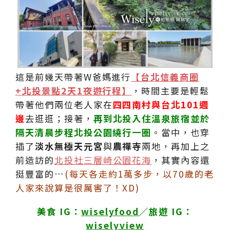
這是前幾天帶著W爸媽進行
【台北信義商圈
+北投景點2天1夜遊行程】
，時間主要是輕鬆
帶著他們兩位老人家在
四四南村與台北101週
邊
去逛逛；接著，
再到北投入住溫泉旅宿並於
隔天清晨步程北投公園繞行一圈
。當中，也穿
插了
淡水無極天元宮
與
農禪寺
兩地，再加上之
前造訪的
北投社三層崎公園花海
，其實內容還
挺豐富的…
(每天各走約1萬多步，以70歲的老
人家來說算是很厲害了！XD)
美食 IG：
wiselyfood
／旅遊 IG：
wiselyview