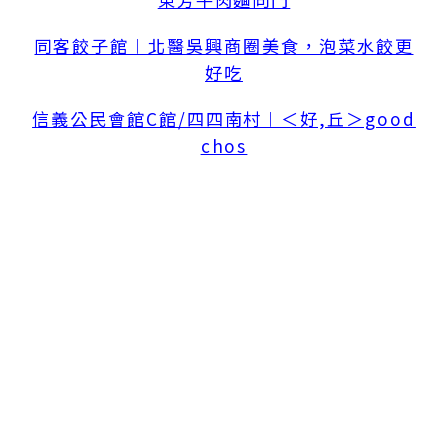
同客餃子館︱北醫吳興商圈美食，泡菜水餃更
好吃
信義公民會館C館/四四南村︱＜好,丘＞good
chos