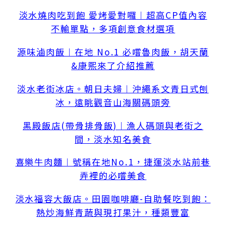
淡水燒肉吃到飽 愛烤愛對囉︱超高CP值內容
不輸單點，多項創意食材選項
源味滷肉飯︱在地 No.1 必嚐魯肉飯，胡天蘭
&康熙來了介紹推薦
淡水老街冰店。朝日夫婦︱沖繩系文青日式刨
冰，遠眺觀音山海關碼頭旁
黑殿飯店(帶骨排骨飯)︱漁人碼頭與老街之
間，淡水知名美食
喜樂牛肉麵︱號稱在地No.1，捷運淡水站前巷
弄裡的必嚐美食
淡水福容大飯店。田園咖啡廳-自助餐吃到飽：
熱炒海鮮青蔬與現打果汁，種類豐富