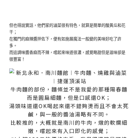
但也得說實話，他們家的滷菜很有特色，就算是簡單的酸黃瓜和花
干；
在獨門的麻辣醬拌佐下，便有如施展魔法一般變的美味好吃了許
多。
而這調味醬香麻而不辣，嚐起來味道很濃，感覺略甜但是滋味卻是
很豐富！
牛肉麵的部份，麵條並不是我愛的那種陽春麵
而是圓扁細麵，但是口感還OK；
湯頭味道還OK喝起來還不錯夠燙而且不會太死
鹹，與一般的醬油湯略有不同。
比較推的，大概就是南川的牛肉，燉的軟爛細
嫩，嚐起來有入口即化的感覺；