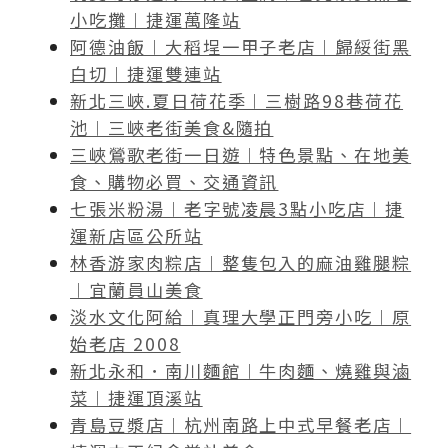
小吃攤︱捷運萬隆站
阿德油飯︱大稻埕一甲子老店︱歸綏街黑
白切︱捷運雙連站
新北三峽.夏日荷花季︱三樹路98巷荷花
池︱三峽老街美食&隨拍
三峽鶯歌老街一日遊︱特色景點、在地美
食、購物必買、交通資訊
七張米粉湯︱老字號凌晨3點小吃店︱捷
運新店區公所站
林香游家肉粽店︱整隻包入的麻油雞腿粽
︱宜蘭員山美食
淡水文化阿給︱真理大學正門旁小吃︱原
始老店 2008
新北永和．南川麵館︱牛肉麵、燒雞與滷
菜︱捷運頂溪站
青島豆漿店︱杭州南路上中式早餐老店︱