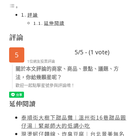
評論
延伸閱讀
評論
5/5 - (1 vote)
5
1位網友投票評論
關於本文評論的商家、商品、景點、議題、方
法，你給幾顆星呢？
歡迎一起點擊星號參與評論唷！
延伸閱讀
泰順街大樹下甜品攤︱溫州街16巷甜品圓
仔湯︱緊鄰師大的低調小吃
現燙蚵仔麵線、炸臭豆腐︱台北景美無名