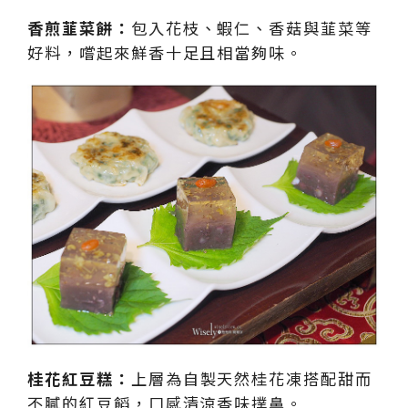
香煎韮菜餅：
包入花枝、蝦仁、香菇與韮菜等
好料，嚐起來鮮香十足且相當夠味。
桂花紅豆糕：
上層為自製天然桂花凍搭配甜而
不膩的紅豆饀，口感清涼香味撲鼻。