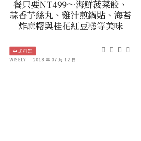
餐只要NT499～海鮮菠菜餃、
蒜香芋絲丸、雞汁煎鍋貼、海苔
炸麻糬與桂花紅豆糕等美味
中式料理
WISELY
2018 年 07 月 12 日