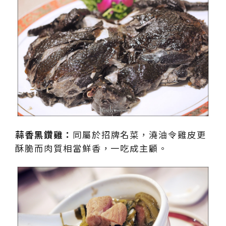
蒜香黑鑽雞：
同屬於招牌名菜，澆油令雞皮更
酥脆而肉質相當鮮香，一吃成主顧。