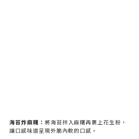
海苔炸麻糬：
將海苔拌入麻糬再裹上花生粉，
讓口感味道呈現外脆內軟的口感。