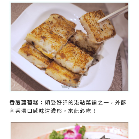
香煎蘿蔔糕：
頗受好評的港點菜餚之一，外酥
內香滑口感味道濃郁，來此必吃！