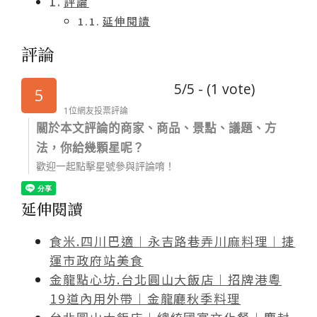
評論
延伸閱讀
評論
5/5 - (1 vote)
5
1位網友投票評論
關於本文評論的商家、商品、景點、議題、方
法，你給幾顆星呢？
歡迎一起點擊星號參與評論唷！
延伸閱讀
食米.四川巴適︱永吉路巷弄川麻料理︱捷
運市政府站美食
金龍點心坊.台北圓山大飯店︱招牌港粵
19道內用外帶︱金龍廳秋季料理