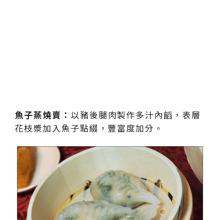
魚子蒸燒賣：
以豬後腿肉製作多汁內饀，表層
花枝漿加入魚子點綴，豐富度加分。