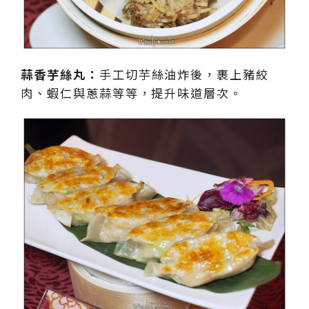
蒜香芋絲丸：
手工切芋絲油炸後，裹上豬絞
肉、蝦仁與蔥蒜等等，提升味道層次。