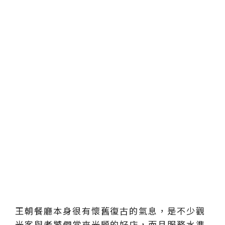
王朝餐廳本身很有懷舊復古的氣息，是不少觀
光客與老饕們常來光顧的好店，而且服務水準