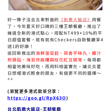
好一陣子沒去北車對面的
《凱撒大飯店》
用餐
了，今年夏天好口碑的三樓王朝餐廳，推出了
幾道全新的港式點心，搭配NT499+10%的平
日超值套餐，就有就有Checkers自助餐廳享4
送1的好康！
這回新推出的
海鮮菠菜餃、蒜香芋絲丸、雞汁
煎鍋貼、海苔炸麻糬與桂花紅豆糕等
，每項都
相當地美味好吃，而用料相當實在，讓炎炎夏
日想嚐港式輕食的朋友，有個更不同的選擇～
^^
(瀏覽更多港式飲茶分享：
https://goo.gl/RpX63O
)
台北凱撒大飯店-王朝餐廳