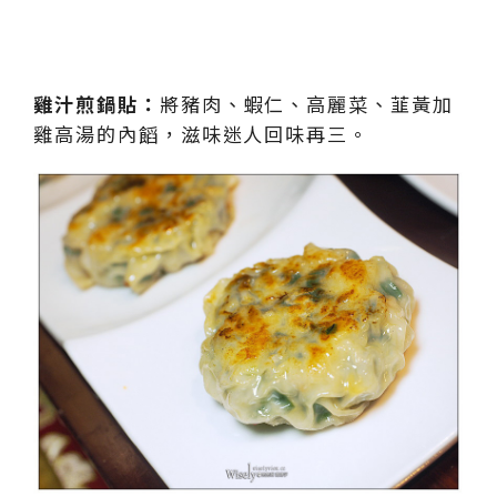
雞汁煎鍋貼：
將豬肉、蝦仁、高麗菜、韮黃加
雞高湯的內饀，滋味迷人回味再三。