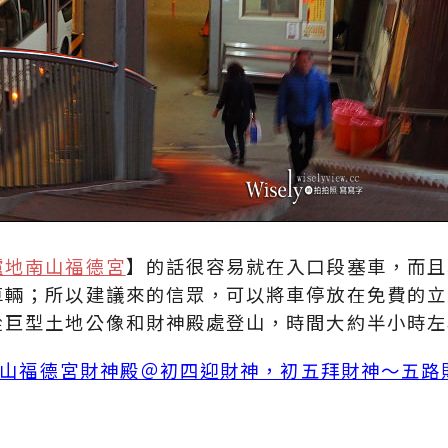
爐地南山福德宮
】的話很容易就在入口段塞車，而且
車輛；所以建議來的信眾，可以將車停放在免費的立
從巨型土地公像和財神殿處登山，時間大約半小時左
地南山福德宮財神殿＠初四迎財神，初五拜財神～五路