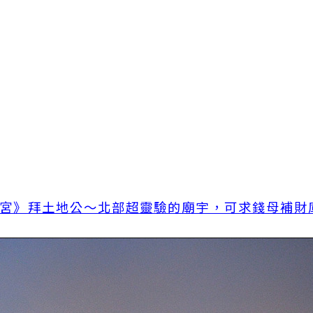
福德宮》拜土地公～北部超靈驗的廟宇，可求錢母補財