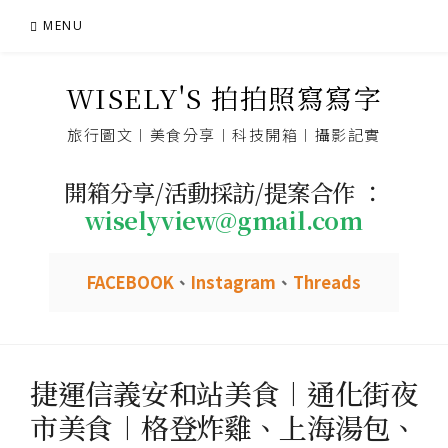
Skip
MENU
to
content
WISELY'S 拍拍照寫寫字
旅行圖文︱美食分享︱科技開箱︱攝影記實
開箱分享/活動採訪/提案合作 ：
wiselyview@gmail.com
FACEBOOK
、
Instagram
、
Threads
捷運信義安和站美食︱通化街夜
市美食︱格登炸雞、上海湯包、