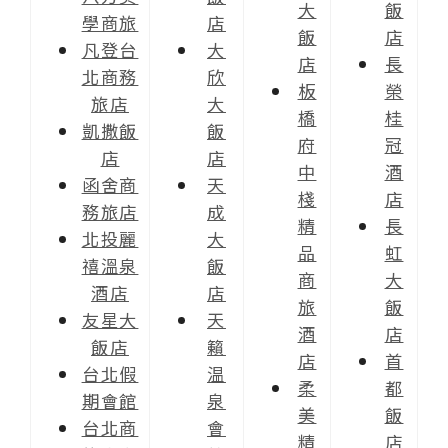
大
飯
學商旅
店
飯
店
凡登台
大
店
長
北商務
欣
板
榮
旅店
大
橋
桂
凱撒飯
飯
府
冠
店
店
中
酒
函舍商
天
棧
店
務旅店
成
精
長
北投麗
大
品
虹
禧溫泉
飯
商
大
酒店
店
旅
飯
友星大
天
酒
店
飯店
籟
店
首
台北假
温
柔
都
期會館
泉
美
飯
台北商
會
精
店