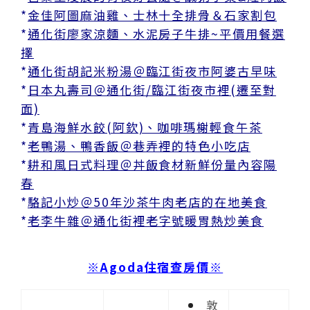
*
金佳阿圖麻油雞、士林十全排骨＆石家割包
*
通化街廖家涼麵、水泥房子牛排~平價用餐選
擇
*
通化街胡記米粉湯＠臨江街夜市阿婆古早味
*
日本丸壽司＠通化街/臨江街夜市裡(遷至對
面)
*
青島海鮮水餃(阿欽)、咖啡瑪榭輕食午茶
*
老鴨湯、鴨香飯＠巷弄裡的特色小吃店
*
耕和風日式料理＠丼飯食材新鮮份量內容陽
春
*
駱記小炒＠50年沙茶牛肉老店的在地美食
*
老李牛雜＠通化街裡老字號暖胃熱炒美食
※Agoda住宿查房價※
敦