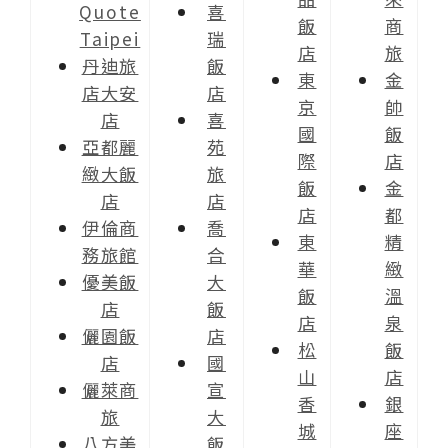
Quote
喜
飯
商
Taipei
瑞
店
旅
丹迪旅
飯
東
金
店大安
店
京
帥
店
喜
國
飯
亞都麗
苑
際
店
緻大飯
旅
飯
金
店
店
店
都
伊倫商
喬
東
精
務旅館
合
華
緻
優美飯
大
飯
溫
店
飯
店
泉
儷園飯
店
松
飯
店
國
山
店
儷萊商
宣
香
銀
旅
大
城
座
八方美
飯