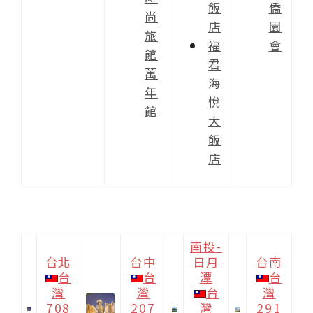
飯
僑
尚
店
園
旅
福
會
館
君
萬
海
年
悅
館
大
飯
店
南投-
台北
台中
日月
台南
台
台
潭
台
灣
灣
台
灣
708
207
灣
291