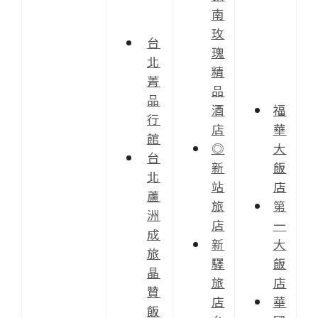
南
玫
台
瑰
北
精
菁
品
品
酒
福
行
店
華
館
◎
大
台
新
飯
北
站
店
蘆
旅
第
洲
店
一
成
新
大
旅
驛
飯
晶
旅
店
贊
店
華
飯