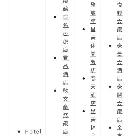
南
務
復
館
旅
興
◎
館
大
名
星
飯
邑
美
店
旅
休
豪
店
閒
景
君
飯
大
品
店
酒
酒
春
店
店
天
豪
啟
酒
麗
文
店
大
商
昰
飯
務
美
店
飯
精
金
Hotel
店
品
來