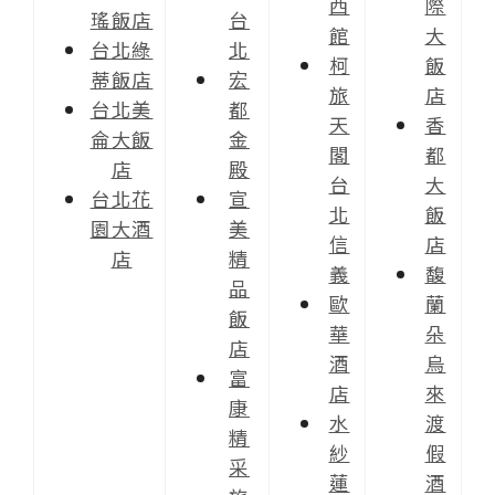
西
際
瑤飯店
台
館
大
台北綠
北
柯
飯
蒂飯店
宏
旅
店
台北美
都
天
香
侖大飯
金
閣
都
店
殿
台
大
台北花
宣
北
飯
園大酒
美
信
店
店
精
義
馥
品
歐
蘭
飯
華
朵
店
酒
烏
富
店
來
康
水
渡
精
紗
假
采
蓮
酒