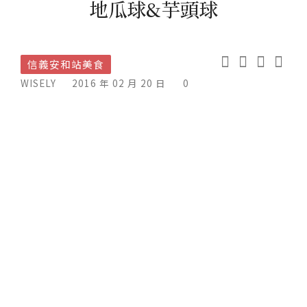
地瓜球&芋頭球
信義安和站美食
WISELY
2016 年 02 月 20 日
0