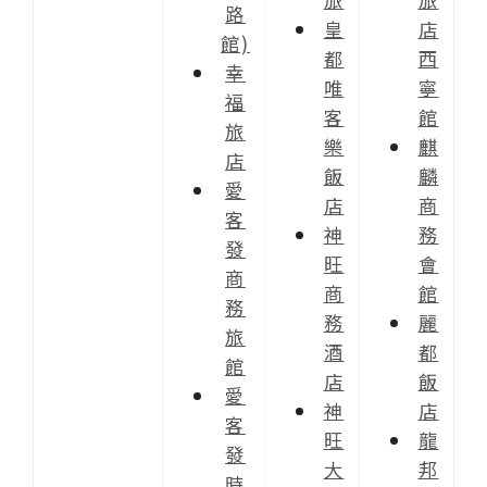
路
皇
店
館)
都
西
幸
唯
寧
福
客
館
旅
樂
麒
店
飯
麟
愛
店
商
客
神
務
發
旺
會
商
商
館
務
務
麗
旅
酒
都
館
店
飯
愛
神
店
客
旺
龍
發
大
邦
時