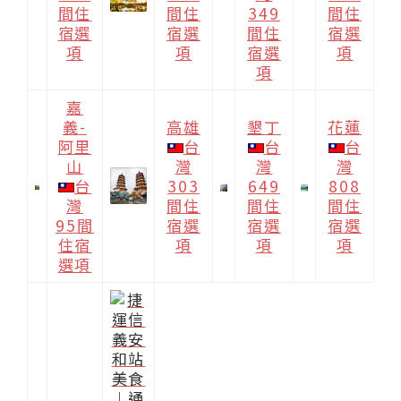
間住
間住
349
間住
宿選
宿選
間住
宿選
項
項
宿選
項
項
嘉
義-
高雄
墾丁
花蓮
阿里
台
台
台
山
灣
灣
灣
台
303
649
808
灣
間住
間住
間住
95間
宿選
宿選
宿選
住宿
項
項
項
選項