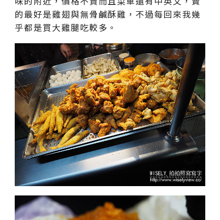
味的附近，價格不貴而且菜單還有中英文，賣
的最好是雞翅與無骨鹹酥雞，不過每回來我幾
乎都是買大雞腿吃較多。