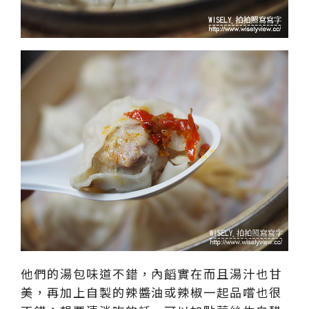
他們的湯包味道不錯，內饀實在而且湯汁也甘
美，再加上自製的辣醬油或辣椒一起品嚐也很