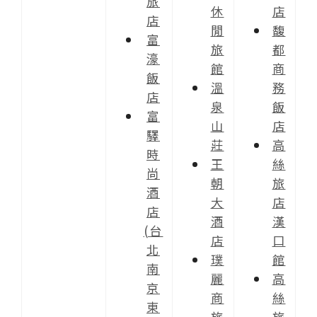
旅
休
店
店
閒
馥
富
旅
都
濠
館
商
飯
溫
務
店
泉
飯
富
山
店
驛
莊
高
時
王
絲
尚
朝
旅
酒
大
店
店
酒
漢
(台
店
口
北
璞
館
南
麗
高
京
商
絲
東
旅
旅