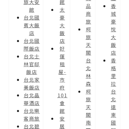
旅大安
館
品
香
館
太
商
城
台北國
豪
旅
豪
賓大飯
大
柯
悅
店
飯
旅
大
台北國
店
天
飯
際飯店
好
閣
店
台北士
運
台
香
林官邸
租
北
格
飯店
屋-
林
里
台北家
市
森
拉
美飯店
府
柯
台
台北晶
101
旅
北
華酒店
會
天
遠
台北樂
館
閣
東
客商旅
安
南
國
台北碧
居