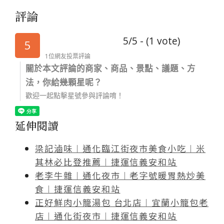
評論
5/5 - (1 vote)
5
1位網友投票評論
關於本文評論的商家、商品、景點、議題、方
法，你給幾顆星呢？
歡迎一起點擊星號參與評論唷！
延伸閱讀
梁記滷味︱通化臨江街夜市美食小吃︱米
其林必比登推薦︱捷運信義安和站
老李牛雜︱通化夜市︱老字號暖胃熱炒美
食︱捷運信義安和站
正好鮮肉小籠湯包 台北店︱宜蘭小籠包老
店︱通化街夜市︱捷運信義安和站