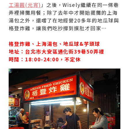
工湯圓(元宵)
」之後，Wisely繼續在同一條巷
弄裡掃攤用餐；除了去年中才開始擺攤的上海
湯包之外，還嚐了在地經營20多年的地瓜球與
格登炸雞，讓我們吃抄撐到摸肚才回家…
格登炸雞、上海湯包、地瓜球&芋頭球
地址：台北市大安區通化街39巷50弄裡
時間：18:00-24:00，不定休