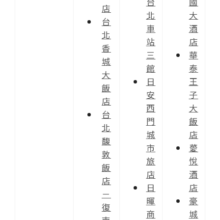
台
國
店
北
大
台
車
酒
北
站
店
香
三
華
城
館
泰
大
日
王
飯
安
子
店
西
大
台
門
飯
北
城
店
馥
市
薆
敦
旅
悅
飯
店
酒
店
日
店
－
暉
豪
復
商
城