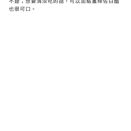
不錯；想要清淡吃的話，可以加點薑絲佐白醋
也很可口。