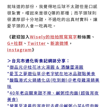
就味道的部份，我覺得地瓜球不太甜但是口感
很紮實，嚐起來是很Q彈的那種；而芋頭球則
很濃厚卻十分地甜，不過吃的出真材實料，讓
愛芋頭的人會一吃再吃。
《歡迎加入
Wisely的拍拍照寫寫字
粉絲團、
G+社群
、
Twitter
、
新浪微博
，
instagram
》
＞台北市通化街食記網誌分享：
*
御品元＠桂花冰火湯圓 & 酒釀蛋湯圓
*
愛玉之夢遊仙草＠老字號在地冰品甜點美食
*
馥臨港式火鍋通化店(吃到飽)＠老母雞湯鍋美
味
*
40年老店關東甜不辣、鹹粥焢肉飯(超強宵夜
美食)
*
營業至凌晨的宵夜好去處＠鹹粥小菜&焢肉飯