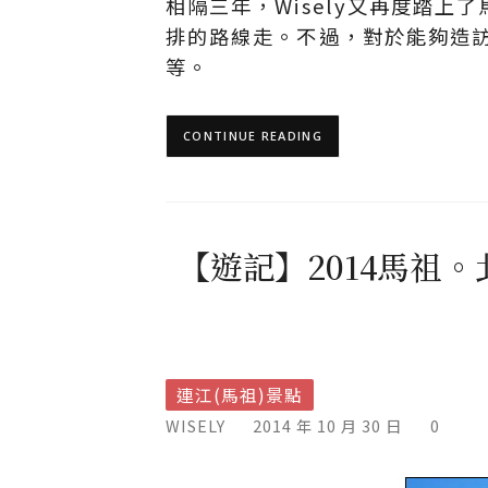
相隔三年，Wisely又再度踏
排的路線走。不過，對於能夠造
等。
CONTINUE READING
【遊記】2014馬祖
連江(馬祖)景點
WISELY
2014 年 10 月 30 日
0