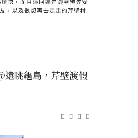
的那麼快，而且這回還是跟著預先安
友，以及很想再去走走的芹壁村
拍＠遠眺龜島，芹壁渡假