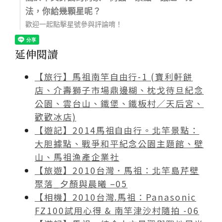
法，你給幾顆星呢？
歡迎一起點擊星號參與評論唷！
延伸閱讀
【旅行】馬祖南竿自由行-1 (寶利軒餅
店、介壽獅子市場鼎邊糊、枕戈待旦紀念
公園、雲台山、鐵堡、鐵板村／天后宮、
歡歡冰店)
【遊記】2014馬祖自由行。北竿景點：
大胆據點、戰爭和平紀念公園主題館、壁
山、馬祖漁產企業社
【旅遊】2010台灣．馬祖：北竿島芹壁
聚落_夕顏與晨曦 –05
【相機】2010台灣.馬祖：Panasonic
FZ100試用心得 & 南竿津沙村隨拍 -06