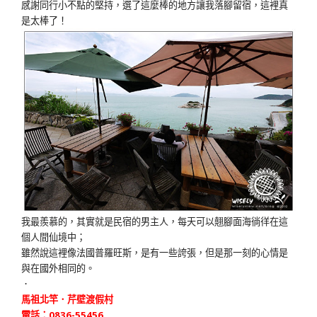
感謝同行小不點的堅持，選了這麼棒的地方讓我落腳留宿，這裡真
是太棒了！
我最羨慕的，其實就是民宿的男主人，每天可以翹腳面海徜徉在這
個人間仙境中；
雖然說這裡像法國普羅旺斯，是有一些誇張，但是那一刻的心情是
與在國外相同的。
．
馬祖北竿．芹壁渡假村
電話：0836-55456