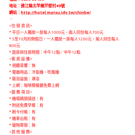
地址：連江縣北竿鄉芹壁村49號
網站：
http://hotel.matsu.idv.tw/chinbe/
．
<住 宿 資 訊>
* 平日一人獨居一房每人1000元、兩人同住每人700元
* 5至10月的例假日，一人獨居一房每人1200元、兩人同住每人
800元
* 退房與住房時間：中午12點／中午12點
<客 房 設 備>
* 視聽音響：無
* 電器用品：冷氣機、吹風機
* 衛浴設施：淋浴
* 上網：咖啡簡餐廳免費上網
<服 務 項 目>
* 機場碼頭接送：有
* 附送免費早餐：有
* 刷卡付帳：有
* 機車出租：有
* 寵物寄宿：無
<其 他 服 務>