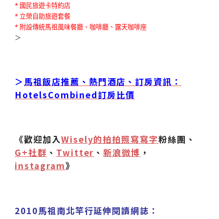
* 國民旅遊卡特約店
* 立榮自助旅遊套餐
* 附設傳統馬祖風味餐廳、咖啡廳、露天咖啡座
＞
＞
馬祖飯店推薦、熱門酒店、訂房資訊：
HotelsCombined訂房比價
《歡迎加入
Wisely的拍拍照寫寫字
粉絲團、
G+社群
、
Twitter
、
新浪微博
，
instagram
》
2010馬祖南北竿行延伸閱讀網誌：