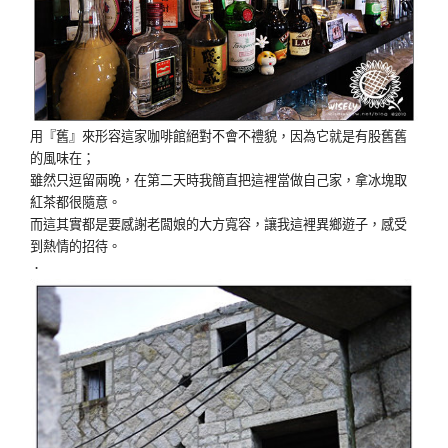
用『舊』來形容這家咖啡館絕對不會不禮貌，因為它就是有股舊舊
的風味在；
雖然只逗留兩晚，在第二天時我簡直把這裡當做自己家，拿冰塊取
紅茶都很隨意。
而這其實都是要感謝老闆娘的大方寬容，讓我這裡異鄉遊子，感受
到熱情的招待。
．