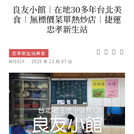
良友小館︱在地30多年台北美
食︱無標價菜單熱炒店︱捷運
忠孝新生站
忠孝新生站美食
WISELY
2025 年 12 月 07 日