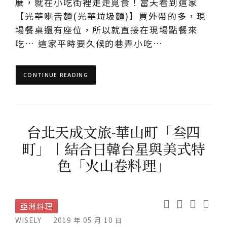
麼，就在小吃街裡走走覓食！當天看到這家
【光華喇舌麵(光華垃圾麵)】買外帶的多，現
場餐桌還有座位，所以就直接在現場點餐來
吃… 這家平時要久候的巷弄小吃…
CONTINUE READING
台北天成文旅-華山町「叁四
町」︱結合日韓台星與美式特
色「火山卷料理」
亞洲料理
WISELY
2019 年 05 月 10 日