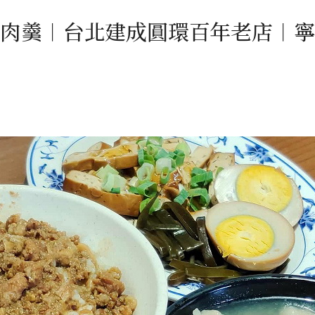
翅肉羹︱台北建成圓環百年老店︱寧