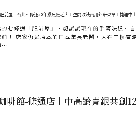
的七條通「肥前屋」，想試試現在的手藝味道。自初
年前！ 店家仍是原本的日本年長老闆，人在二樓有
變…
fé.舞齡咖啡館-條通店︱中高齡青銀共創