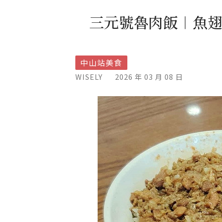
三元號魯肉飯︱魚
中山站美食
WISELY
2026 年 03 月 08 日