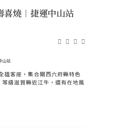
壽喜燒︱捷運中山站
田全雄客座，集合關西六府縣特色
5 等級滋賀縣近江牛，還有在地風