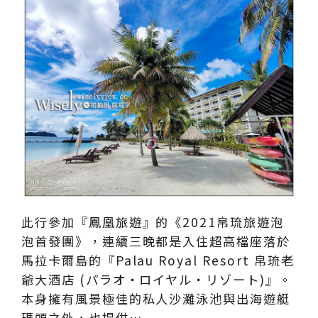
此行參加『鳳凰旅遊』的《2021帛琉旅遊泡
泡首發團》，連續三晚都是入住超高檔座落於
馬拉卡爾島的『Palau Royal Resort 帛琉老
爺大酒店 (パラオ・ロイヤル・リゾート)』。
本身擁有風景極佳的私人沙灘泳池與出海遊艇
碼頭之外，也提供…