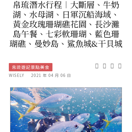
帛琉潛水行程︱大斷層、牛奶
湖、水母湖、日軍沉船海域、
黃金玫瑰珊瑚礁花園、長沙灘
島午餐、七彩軟珊瑚、藍色珊
瑚礁、曼妙島、鯊魚城&干貝城
帛琉遊記景點美食
WISELY
2021 年 04 月 06 日