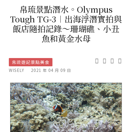
帛琉景點潛水。Olympus
Tough TG-3︱出海浮潛實拍與
飯店隨拍記錄～珊瑚礁、小丑
魚和黃金水母
帛琉遊記景點美食
WISELY
2021 年 04 月 09 日