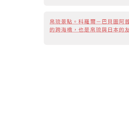
帛琉景點。科羅爾－巴貝圖阿普大橋
的跨海橋，也是帛琉與日本的