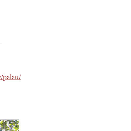
/
w/palau/