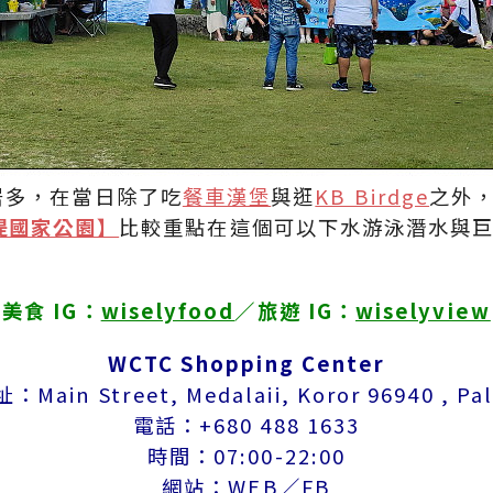
居多，在當日除了吃
餐車漢堡
與逛
KB Birdge
之外
k長堤國家公園】
比較重點在這個可以下水游泳潛水與
美食 IG：
wiselyfood
／旅遊 IG：
wiselyview
WCTC Shopping Center
：Main Street, Medalaii, Koror 96940 , Pa
電話：+680 488 1633
時間：07:00-22:00
網站：
WEB
／
FB