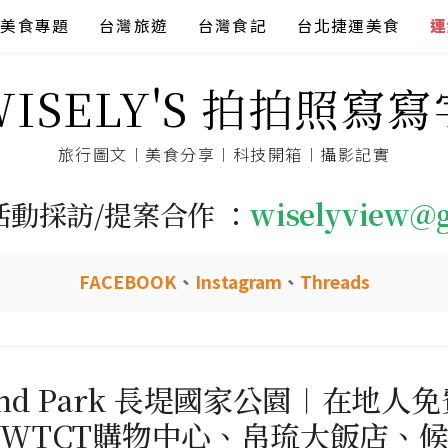
美食專題
台灣旅遊
台灣食記
台北捷運美食
連
WISELY'S 拍拍照寫寫
旅行圖文︱美食分享︱科技開箱︱攝影記實
活動採訪/提案合作 ：
wiselyview@
FACEBOOK
、
Instagram
、
Threads
land Park 長堤國家公園︱在
WTCT購物中心、帛琉大飯店、