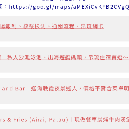
圖：
https://goo.gl/maps/aMEXiCvKFB2CVg
︱機場報到、核酸檢測、通關流程、帛琉網卡
︱私人沙灘泳池、出海遊艇碼頭，帛琉住宿首選～2
urant and Bar︱迎海晚霞夜景迷人，價格平實含
ers & Fries (Airai, Palau)︱現做餐車