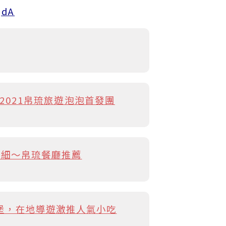
QdA
021帛琉旅遊泡泡首發團
菜單明細～帛琉餐廳推薦
炭烤牛肉漢堡，在地導遊激推人氣小吃