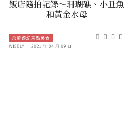
飯店隨拍記錄～珊瑚礁、小丑魚
和黃金水母
帛琉遊記景點美食
WISELY
2021 年 04 月 09 日