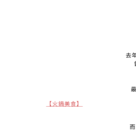
去
【火鍋美食】
而