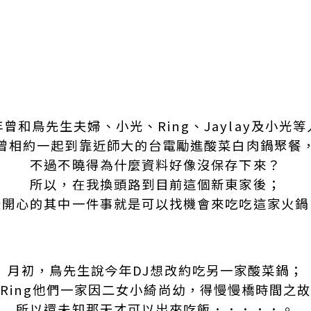
年曾和鳥先生夫婦、小光、Ring、Jaylay及小光等
曾相約一起到靠近師大的台電勵進酸菜白肉鍋聚餐
不過不曉得為什麼資料好像沒保存下來？
所以，在我換頭路到目前這個新東家後；
最開心的其中一件事就是可以找機會來吃吃這家火鍋
月初，鳥先生說今年DJ想改約吃另一家酸菜鍋；
Ring他們一家因二女小綺尚幼，得慢慢橋時間之
所以還未知那天才可以出來吃飯．．．．．。