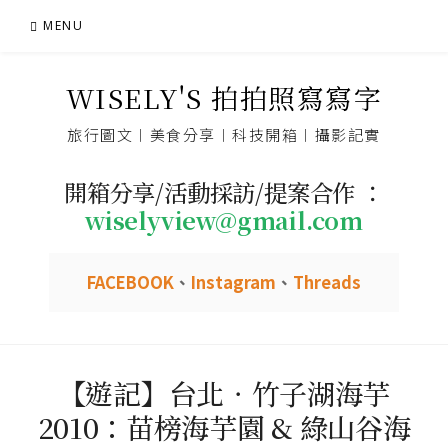
Skip
MENU
to
content
WISELY'S 拍拍照寫寫字
旅行圖文︱美食分享︱科技開箱︱攝影記實
開箱分享/活動採訪/提案合作 ：
wiselyview@gmail.com
FACEBOOK
、
Instagram
、
Threads
【遊記】台北．竹子湖海芋
2010：苗榜海芋園 & 綠山谷海