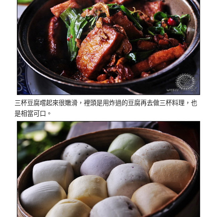
三杯豆腐嚐起來很嫩滑，裡頭是用炸過的豆腐再去做三杯料理，也
是相當可口。