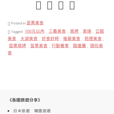
苗栗美食
Posted in
100元以內
三義美食
串烤
串燒
公館
Tagged
,
,
,
,
美食
大湖美食
好食好時
後龍美食
苑裡美食
,
,
,
,
,
苗栗燒烤
苗栗美食
行動餐車
路邊攤
頭份美
,
,
,
,
食
《各國旅遊分享》
日本旅遊
韓國旅遊