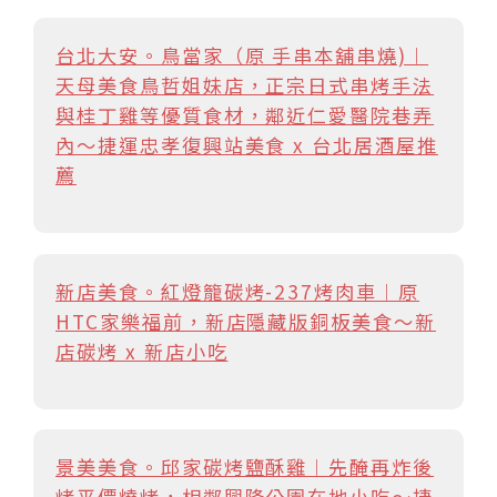
台北大安。鳥當家（原 手串本舖串燒)︱
天母美食鳥哲姐妹店，正宗日式串烤手法
與桂丁雞等優質食材，鄰近仁愛醫院巷弄
內～捷運忠孝復興站美食 x 台北居酒屋推
薦
新店美食。紅燈籠碳烤-237烤肉車︱原
HTC家樂福前，新店隱藏版銅板美食～新
店碳烤 x 新店小吃
景美美食。邱家碳烤鹽酥雞︱先醃再炸後
烤平價燒烤，相鄰興隆公園在地小吃～捷