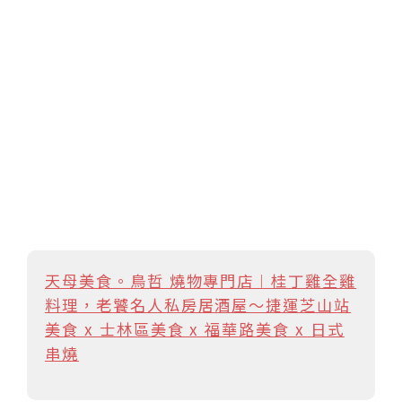
天母美食。鳥哲 燒物專門店︱桂丁雞全雞
料理，老饕名人私房居酒屋～捷運芝山站
美食 x 士林區美食 x 福華路美食 x 日式
串燒