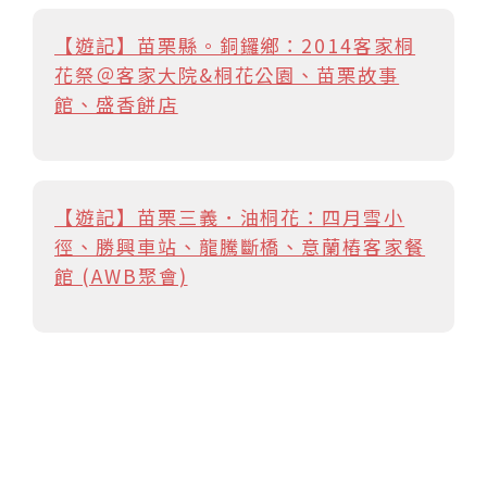
【遊記】苗栗縣。銅鑼鄉：2014客家桐
花祭＠客家大院&桐花公園、苗栗故事
館、盛香餅店
【遊記】苗栗三義．油桐花：四月雪小
徑、勝興車站、龍騰斷橋、意蘭樁客家餐
館 (AWB聚會)