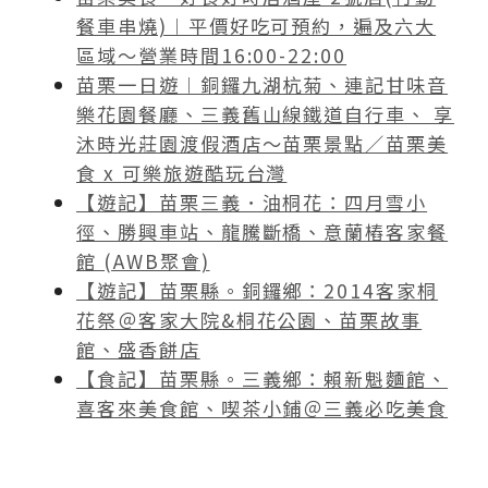
餐車串燒)︱平價好吃可預約，遍及六大
區域～營業時間16:00-22:00
苗栗一日遊︱銅鑼九湖杭菊、連記甘味音
樂花園餐廳、三義舊山線鐵道自行車、 享
沐時光莊園渡假酒店～苗栗景點／苗栗美
食 x 可樂旅遊酷玩台灣
【遊記】苗栗三義．油桐花：四月雪小
徑、勝興車站、龍騰斷橋、意蘭樁客家餐
館 (AWB聚會)
【遊記】苗栗縣。銅鑼鄉：2014客家桐
花祭＠客家大院&桐花公園、苗栗故事
館、盛香餅店
【食記】苗栗縣。三義鄉：賴新魁麵館、
喜客來美食館、喫茶小鋪＠三義必吃美食