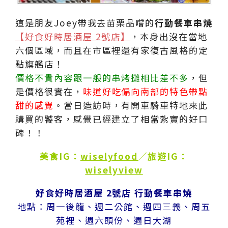
這是朋友Joey帶我去苗栗品嚐的
行動餐車串燒
【好食好時居酒屋 2號店】
，本身出沒在當地
六個區域，而且在市區裡還有家復古風格的定
點旗艦店！
價格不貴內容跟一般的串烤攤相比差不多
，但
是價格很實在，
味道好吃偏向南部的特色帶點
甜的感覺
。當日造訪時，有開車騎車特地來此
購買的饕客，感覺已經建立了相當紮實的好口
碑！！
美食IG：
wiselyfood
／旅遊IG：
wiselyview
好食好時居酒屋 2號店 行動餐車串燒
地點：周一後龍、週二公館、週四三義、周五
苑裡、週六頭份、週日大湖