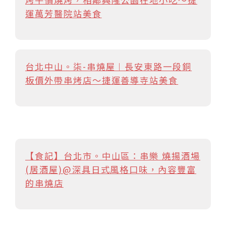
運萬芳醫院站美食
台北中山。柒-串燒屋︱長安東路一段銅
板價外帶串烤店～捷運善導寺站美食
【食記】台北市。中山區：串樂 燒揚酒場
(居酒屋)@深具日式風格口味，內容豐富
的串燒店