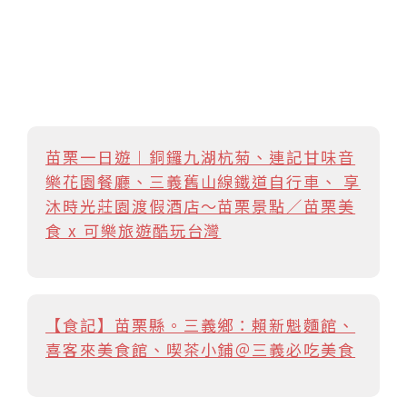
苗栗一日遊︱銅鑼九湖杭菊、連記甘味音
樂花園餐廳、三義舊山線鐵道自行車、 享
沐時光莊園渡假酒店～苗栗景點／苗栗美
食 x 可樂旅遊酷玩台灣
【食記】苗栗縣。三義鄉：賴新魁麵館、
喜客來美食館、喫茶小鋪＠三義必吃美食