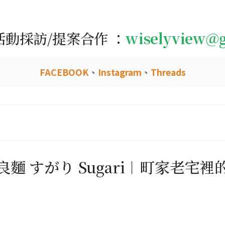
活動採訪/提案合作 ：
wiselyview@
FACEBOOK
、
Instagram
、
Threads
麵 すがり Sugari︱町家老宅