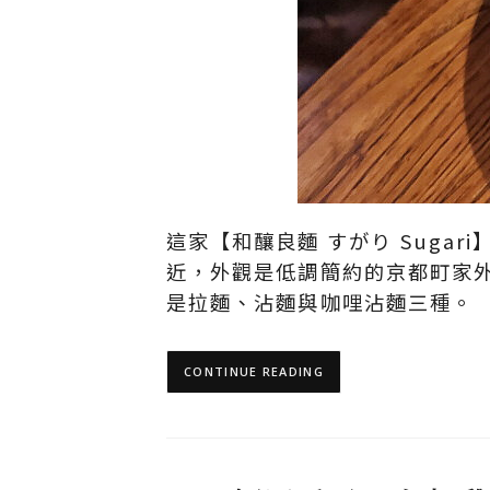
這家【和釀良麵 すがり Sug
近，外觀是低調簡約的京都町家
是拉麵、沾麵與咖哩沾麵三種。
CONTINUE READING