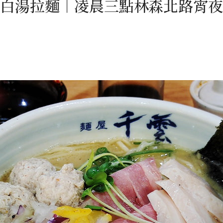
雞白湯拉麵︱凌晨三點林森北路宵夜