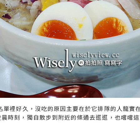
袋名單裡好久，沒吃的原因主要在於它排隊的人龍實
凌晨時刻，獨自散步到附近的條通去逛逛，也嚐嚐這