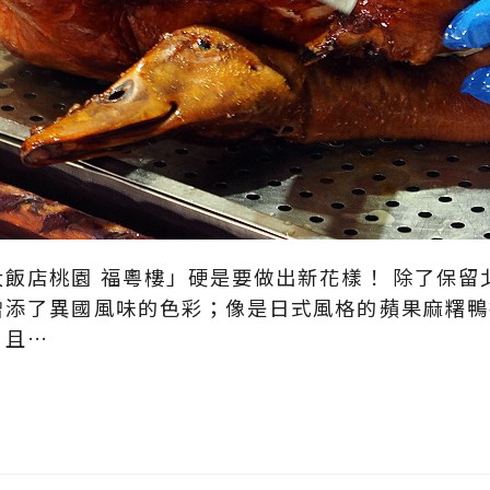
飯店桃園 福粵樓」硬是要做出新花樣！ 除了保留
增添了異國風味的色彩；像是日式風格的蘋果麻糬鴨
，且…