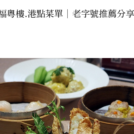
福粵樓.港點菜單｜老字號推薦分享