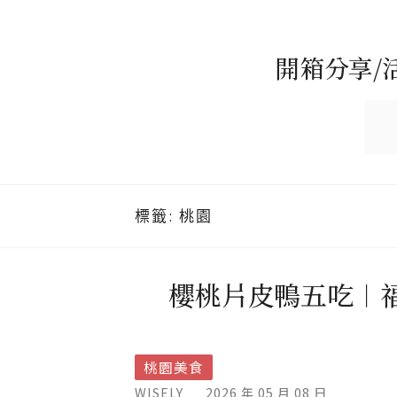
開箱分享/
標籤:
桃園
櫻桃片皮鴨五吃︱
桃園美食
WISELY
2026 年 05 月 08 日