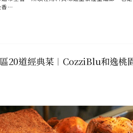
及香…
區20道經典菜︱CozziBlu和逸