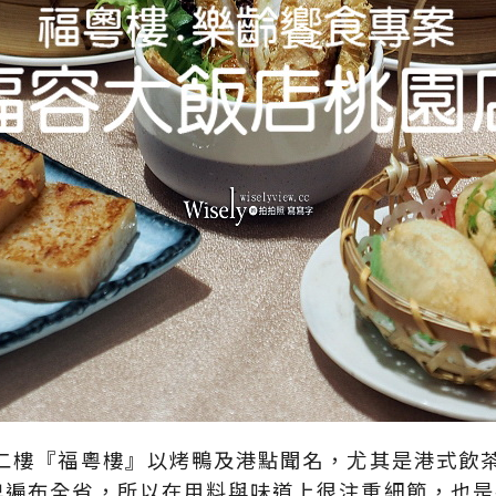
」二樓『福粵樓』以烤鴨及港點聞名，尤其是港式飲
牌遍布全省，所以在用料與味道上很注重細節，也是