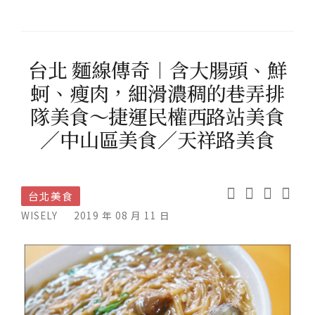
台北 麵線傳奇︱含大腸頭、鮮
蚵、瘦肉，細滑濃稠的巷弄排
隊美食～捷運民權西路站美食
／中山區美食／天祥路美食
台北美食
WISELY
2019 年 08 月 11 日