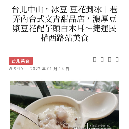
台北中山。冰豆-豆花剉冰︱巷
弄內台式文青甜品店，濃厚豆
漿豆花配芋頭白木耳～捷運民
權西路站美食
台北美食
WISELY
2022 年 01 月 14 日