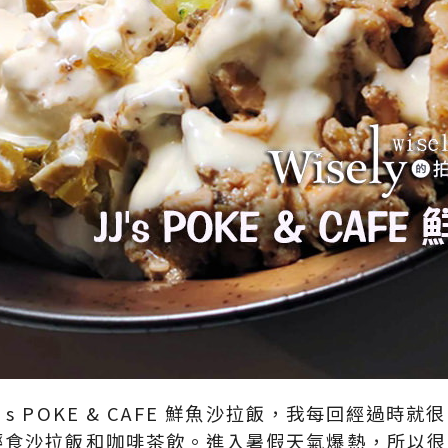
s POKE & CAFE 鮮魚沙拉飯，我每回經過時
輕食沙拉飯和咖啡茶飲。進入暑假天氣爆熱，所以很