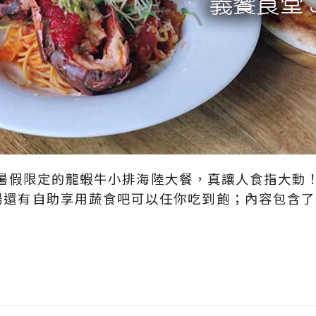
ian推出暑假限定的龍蝦牛小排海陸大餐，真讓人食指
現場還有自助享用蔬食吧可以任你吃到飽；內容包含