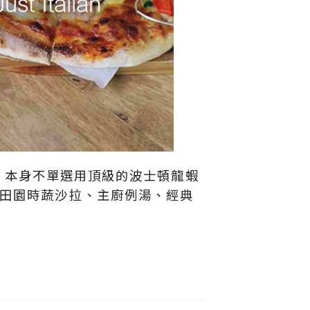
大動！本身不單選用頂級的波士頓龍蝦
了田園時蔬沙拉、主廚例湯、經典