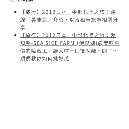
【旅行】2012日本．中部北陸之旅：路
線「昇龍道」介紹，以及租車旅遊相關分
享
【旅行】2012日本．中部北陸之旅：愛
知縣-SEA SIDE FARM (伊良湖)@美味平
價的哈蜜瓜，讓人嚐一口後就離不開了…
順便教你如何挑好瓜