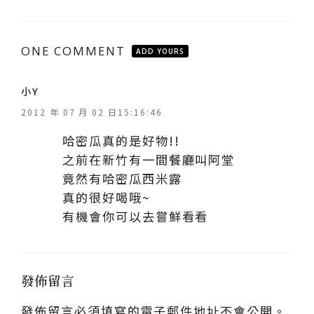
ONE COMMENT
ADD YOURS
表
小Y
示
2012 年 07 月 02 日15:16:46
:
哈密瓜真的是好物!!
之前在新竹有一間餐廳叫阿堂
竟然有哈密瓜西米露
真的很好喝哦~
有機會你可以去嘗鮮看看
發佈留言
發佈留言必須填寫的電子郵件地址不會公開。